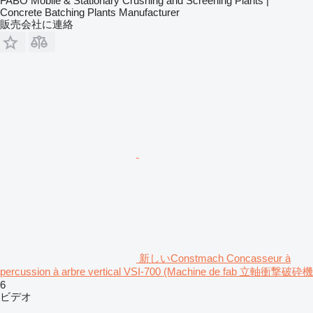
FABO Mobile & Stationary Crushing and Screening Plants |
Concrete Batching Plants Manufacturer
販売会社に連絡
新しいConstmach Concasseur à
percussion à arbre vertical VSI-700 (Machine de fab 立軸衝撃破砕機
6
ビデオ