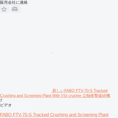
販売会社に連絡
新しいFABO FTV-70-S Tracked
Crushing and Screening Plant With VSI crusher 立軸衝撃破砕機
7
ビデオ
FABO FTV-70-S Tracked Crushing and Screening Plant