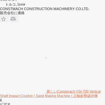
トルコ, İzmir
CONSTMACH CONSTRUCTION MACHINERY CO.LTD.
販売会社に連絡
新しいConstmach VSI-700 Vertical
Shaft Impact Crusher ( Sand Making Machine ) 立軸衝撃破砕機
6
ビデオ