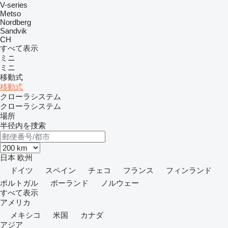
V-series
Metso
Nordberg
Sandvik
CH
すべて表示
ミニ
ミニ
移動式
移動式
クローラシステム
クローラシステム
場所
半径内を捜索
日本
欧州
ドイツ
スペイン
チェコ
フランス
フィンランド
ポルトガル
ポーランド
ノルウェー
すべて表示
アメリカ
メキシコ
米国
カナダ
アジア