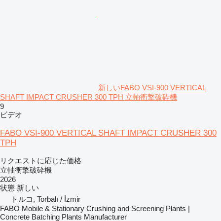
新しいFABO VSI-900 VERTICAL
SHAFT IMPACT CRUSHER 300 TPH 立軸衝撃破砕機
9
ビデオ
FABO VSI-900 VERTICAL SHAFT IMPACT CRUSHER 300
TPH
リクエストに応じた価格
立軸衝撃破砕機
2026
状態
新しい
トルコ, Torbalı / İzmir
FABO Mobile & Stationary Crushing and Screening Plants |
Concrete Batching Plants Manufacturer