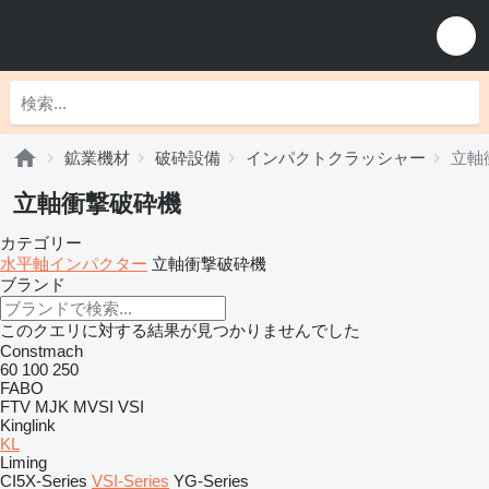
鉱業機材
破砕設備
インパクトクラッシャー
立軸
立軸衝撃破砕機
カテゴリー
水平軸インパクター
立軸衝撃破砕機
ブランド
このクエリに対する結果が見つかりませんでした
Constmach
60
100
250
FABO
FTV
MJK
MVSI
VSI
Kinglink
KL
Liming
CI5X-Series
VSI-Series
YG-Series