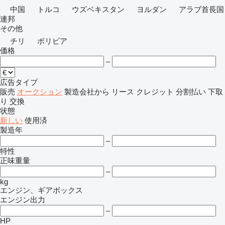
中国
トルコ
ウズベキスタン
ヨルダン
アラブ首長国
連邦
その他
チリ
ボリビア
価格
–
広告タイプ
販売
オークション
製造会社から
リース
クレジット
分割払い
下取
り
交換
状態
新しい
使用済
製造年
–
特性
正味重量
–
kg
エンジン、ギアボックス
エンジン出力
–
HP