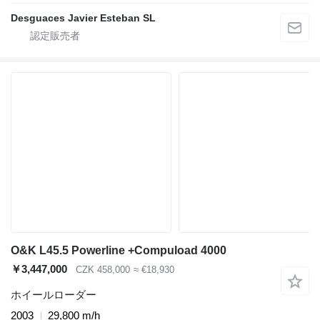
Desguaces Javier Esteban SL
O&K L45.5 Powerline +Compuload 4000
￥3,447,000
CZK 458,000
≈ €18,930
ホイールローダー
2003
29,800 m/h