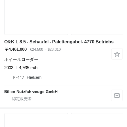
O&K L 8.5 - Schaufel - Palettengabel- 4770 Betriebs
￥4,461,000
€24,500
≈ $28,310
ホイールローダー
2003
4,935 m/h
ドイツ, Fließem
Billen Nutzfahrzeuge GmbH