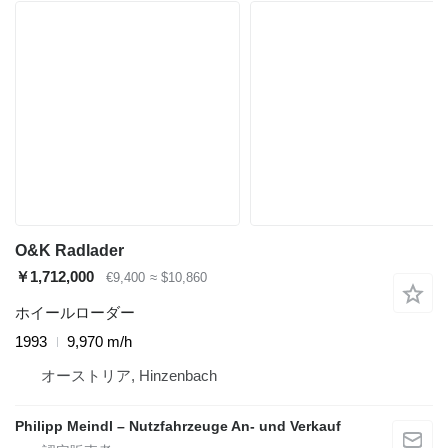
O&K Radlader
￥1,712,000
€9,400
≈ $10,860
ホイールローダー
1993
9,970 m/h
オーストリア, Hinzenbach
Philipp Meindl – Nutzfahrzeuge An- und Verkauf