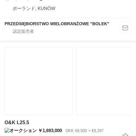
ポーランド, KUNÓW
PRZEDSIĘBIORSTWO WIELOBRANŻOWE "BOLEK"
O&K L25.5
￥1,693,000
DKK 69,500
≈ €9,297