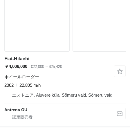
Fiat-Hitachi
￥4,006,000
€22,000
≈ $25,420
ホイールローダー
2002
22,895 m/h
エストニア, Aluvere küla, Sõmeru vald, Sõmeru vald
Antrena OU