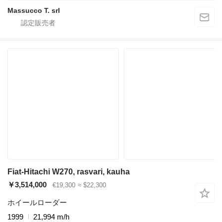
Massucco T. srl
Fiat-Hitachi W270, rasvari, kauha
￥3,514,000
€19,300
≈ $22,300
ホイールローダー
1999
21,994 m/h