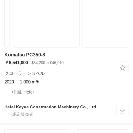
Komatsu PC350-8
￥8,541,000
$54,200
≈ €46,910
クローラーショベル
2020
1,000 m/h
中国, Hefei
Hefei Keyue Construction Machinery Co., Ltd