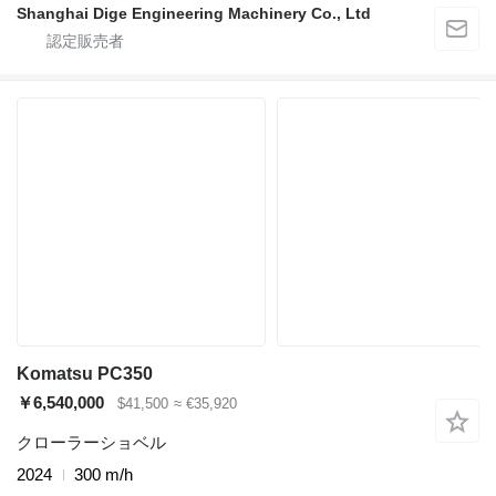
Shanghai Dige Engineering Machinery Co., Ltd
Komatsu PC350
￥6,540,000
$41,500
≈ €35,920
クローラーショベル
2024
300 m/h