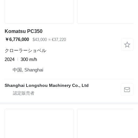
Komatsu PC350
￥6,776,000
$43,000
≈ €37,220
クローラーショベル
2024
300 m/h
中国, Shanghai
Shanghai Longshou Machinery Co., Ltd