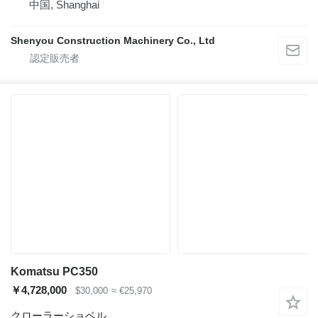
中国, Shanghai
Shenyou Construction Machinery Co., Ltd
Komatsu PC350
￥4,728,000
$30,000
≈ €25,970
クローラーショベル