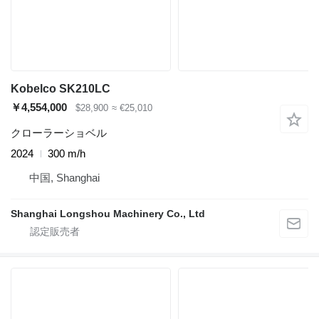
Kobelco SK210LC
￥4,554,000
$28,900
≈ €25,010
クローラーショベル
2024
300 m/h
中国, Shanghai
Shanghai Longshou Machinery Co., Ltd