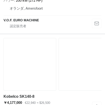
パワー
200 kW (272 HP)
オランダ, Amersfoort
V.O.F. EURO MACHINE
Kobelco SK140-8
￥4,177,000
€22,940
≈ $26,500