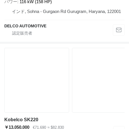
パワー
116 kW (158 HP)
インド, Sohna - Gurgaon Rd Gurugram, Haryana, 122001
DELCO AUTOMOTIVE
Kobelco SK220
￥13,050,000
€71,690
≈ $82,830