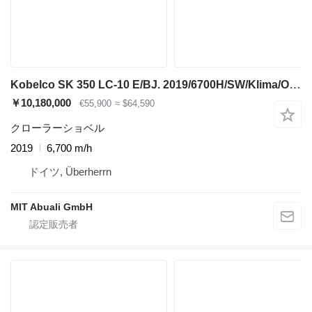
Kobelco SK 350 LC-10 E/BJ. 2019/6700H/SW/Klima/OilQuick
￥10,180,000
€55,900
≈ $64,590
クローラーショベル
2019
6,700 m/h
ドイツ, Überherrn
MIT Abuali GmbH