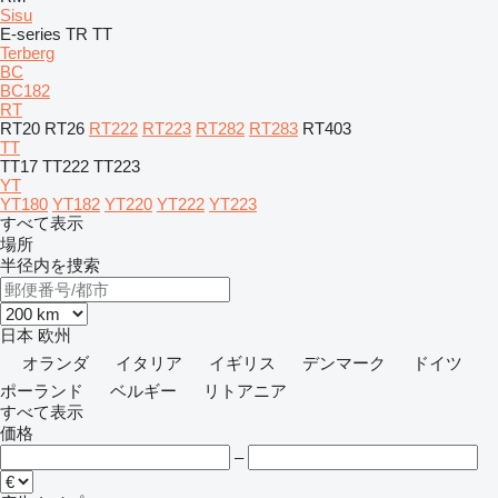
Sisu
E-series
TR
TT
Terberg
BC
BC182
RT
RT20
RT26
RT222
RT223
RT282
RT283
RT403
TT
TT17
TT222
TT223
YT
YT180
YT182
YT220
YT222
YT223
すべて表示
場所
半径内を捜索
日本
欧州
オランダ
イタリア
イギリス
デンマーク
ドイツ
ポーランド
ベルギー
リトアニア
すべて表示
価格
–