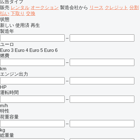
広告タイプ
販売
レンタル
オークション
製造会社から
リース
クレジット
分割
払い
下取り
交換
状態
新しい
使用済
再生
製造年
–
ユーロ
Euro 3
Euro 4
Euro 5
Euro 6
燃費
–
km
エンジン出力
–
HP
運転時間
–
m/h
特性
荷重容量
–
kg
総重量