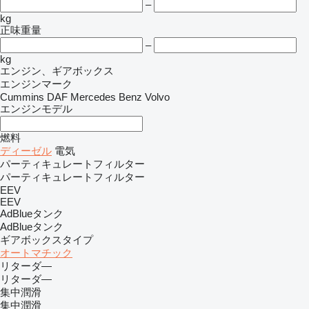
–
kg
正味重量
–
kg
エンジン、ギアボックス
エンジンマーク
Cummins
DAF
Mercedes Benz
Volvo
エンジンモデル
燃料
ディーゼル
電気
パーティキュレートフィルター
パーティキュレートフィルター
EEV
EEV
AdBlueタンク
AdBlueタンク
ギアボックスタイプ
オートマチック
リターダ―
リターダ―
集中潤滑
集中潤滑