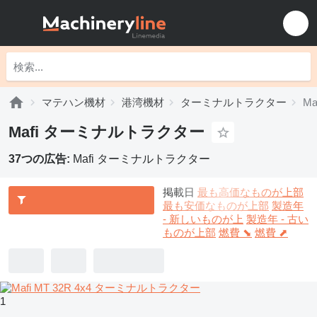
マテハン機材
港湾機材
ターミナルトラクター
M
Mafi ターミナルトラクター
37つの広告:
Mafi ターミナルトラクター
掲載日
最も高価なものが上部
最も安価なものが上部
製造年
- 新しいものが上
製造年 - 古い
ものが上部
燃費 ⬊
燃費 ⬈
1