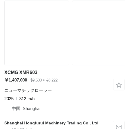
XCMG XMR603
￥1,497,000
$9,500
≈ €8,222
ニューマチックローラー
2025
312 m/h
中国, Shanghai
Shanghai Hongfurui Machinery Trading Co., Ltd