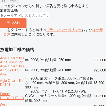
このセクションからの新しい広告を受け取る申込をする
放電加工機
申し込む
ここをクリックすると当社の
プライバシーポリシー
および
ユーザ
ー合意
に同意したことになります。
放電加工機の価格
Agie Charmilles
年: 2008, Y軸移動量: 250 mm
€35,000
AC Classic V2
Agie Charmilles
年: 2008, Y軸移動量: 400 mm
AT Spirit 3 C-
€29,000
Axis
年: 2008, 最大ワーク重量: 300 kg, 作業台長
Agie Charmilles
さ: 400 mm, 作業台幅: 300 mm, X軸移動量:
€5,900
Drill 11
300 mm
年: 2003, パワー: 17.67 HP (12.99 kW),
Fanuc
CNC: ✓, 最大ワーク重量: 1,000 kg, X軸移
€12,500
ROBOCUT 1iB
動量: 550 mm
Ona