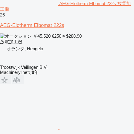
AEG-Elotherm Elbomat 222s 放電加
工機
26
AEG-Elotherm Elbomat 222s
￥45,520
€250
≈ $288.90
放電加工機
オランダ, Hengelo
Troostwijk Veilingen B.V.
Machinerylineで
8
年