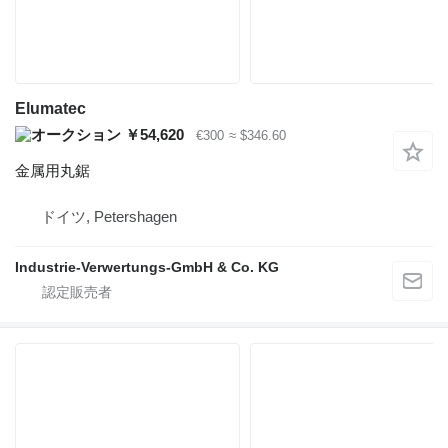
Elumatec
￥54,620
€300
≈ $346.60
金属用丸鋸
ドイツ, Petershagen
Industrie-Verwertungs-GmbH & Co. KG