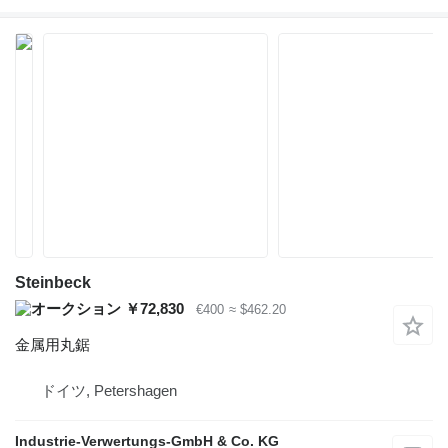
Steinbeck
￥72,830
€400
≈ $462.20
金属用丸鋸
ドイツ, Petershagen
Industrie-Verwertungs-GmbH & Co. KG