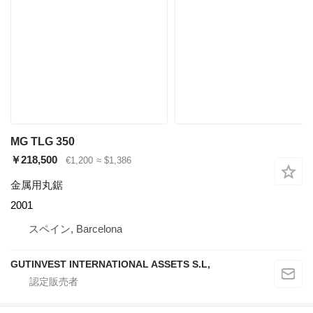
MG TLG 350
￥218,500
€1,200
≈ $1,386
金属用丸鋸
2001
スペイン, Barcelona
GUTINVEST INTERNATIONAL ASSETS S.L,