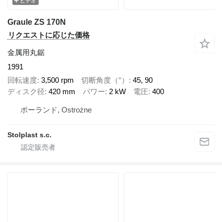
ビデオ
Graule ZS 170N
リクエストに応じた価格
金属用丸鋸
1991
回転速度
3,500 rpm
切断角度（°）
45, 90
ディスク径
420 mm
パワー
2 kW
電圧
400
ポーランド, Ostrożne
Stolplast s.c.