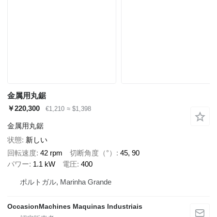
金属用丸鋸
￥220,300
€1,210
≈ $1,398
金属用丸鋸
状態
新しい
回転速度
42 rpm
切断角度（°）
45, 90
パワー
1.1 kW
電圧
400
ポルトガル, Marinha Grande
OccasionMachines Maquinas Industriais