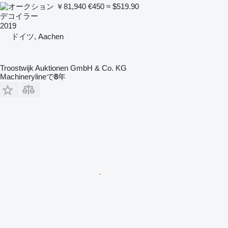
￥81,940
€450
≈ $519.90
デコイラー
2019
ドイツ, Aachen
Troostwijk Auktionen GmbH & Co. KG
Machinerylineで
8
年