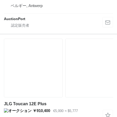
ベルギー, Antwerp
AuctionPort
JLG Toucan 12E Plus
￥910,400
€5,000
≈ $5,777