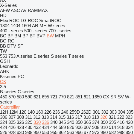
AX
X-Series
AFW
ASC
AV
RAMMAX
HD
FlexiROC
LG
ROC
SmartROC
1304
1404
1604
AR
MH
W series
400 - series
500 - series
700 - series
BC
BF
BM
BP
BT
BVP
BW
MPH
BG
RG
BB
DTV
SF
TW
553
753
A series
E series
S series
T series
GSH
Leonardo
AHK
K-series
PC
CK
3.5
B-series
C-series
450
570
580
590
621
695
721
770
821
851
921
1650
CX
SR
SV
W-
series
Caterpillar
12H
12M
120
140
160
226
236
246
259D
262D
301
302
303
304
305
306
307
308
311
312
313
314
315
316
317
318
319
320
321
322
323
324
325
326
329
330
336
340
345
349
350
365
374
390
395
416
420
424
426
428
430
432
434
444
589
826
906
907
908
910
914
918
924
926
928
930
938
950
953
955
962
963
966
972
973
980
982
988
990