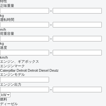
特性
正味重量
–
kg
運転時間
–
m/h
荷重容量
–
kg
速度
–
km/h
エンジン、ギアボックス
エンジンマーク
Caterpillar
Detroit
Detroit Diesel
Deutz
エンジンモデル
エンジン出力
–
燃料
ディーゼル