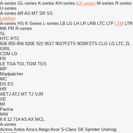
A-series
GL-series
K-series
KH-series
KX-series
M-series
R-series
U-series
A-series
AR
AS
MT
SR
SS
Liebherr
A-series
HS
K-Series
L-series
LB
LG
LH
LR
LRB
LTC
LTF
LTM
LTR
MK
PR
R-series
SL
HTC
RTC
836
855
856
920E
922
9017
9027FZTS
9035FZTS
CLG
LG
LTC
ZL
GRIL
CDM
LG
FR
LE
TGA
TGL
TGM
TGS
MP
Madpatcher
MC
DS
ES
HR
AETJ
ATJ
MT
TJ
VJR
XE
MI
Parma
MW
6
8
12
714
AS
AX
MCL
A-series
Actros
Antos
Arocs
Atego
Axor
S-Class
SK
Sprinter
Unimog