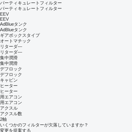
パーティキュレートフィルター
パーティキュレートフィルター
EEV
EEV
AdBlueタンク
AdBlueタンク
ギアボックスタイプ
オートマチック
リターダ―
リターダ―
集中潤滑
集中潤滑
デフロック
デフロック
キャビン
ヒーター
ヒーター
用エアコン
用エアコン
アクスル
アクスル数
2軸
いくつかのフィルターが欠落していますか？
変更を提案する