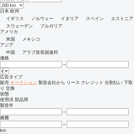
日本
欧州
イギリス
ノルウェー
イタリア
スペイン
エストニア
スウェーデン
ブルガリア
アメリカ
米国
メキシコ
アジア
中国
アラブ首長国連邦
価格
–
広告タイプ
販売
オークション
製造会社から
リース
クレジット
分割払い
下取
り
交換
状態
使用済
部品用
製造年
–
燃費
–
km