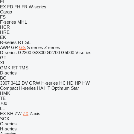
FL
EX
FD
FH
FR
W-series
Cargo
FS
F-series
MHL
HCR
HRE
EK
R-series
RT
SL
AWP
GR
GS
S series
Z series
D-series
G2200
G2300
G2700
G5000
V-series
GT
XL
GMK
RT
TMS
D-series
BG
3307
3412
DV
GRW
H-series
HC
HD
HP
HW
Compact
H-series
HA
HT
Optimum
Star
HMK
TE
700
LL
EX
KH
ZW
ZX
Zaxis
SCX
C-series
H-series
A-series