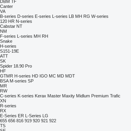
DBM
TF
Canter
VA
B-series
D-series
E-series
L-series
LB
MH
RG
W-series
120
HR
N-series
Cabstar
NT
NM
F-series
L-series
MH
RH
Snake
H-series
S151-19E
ATT
SK
Spider 18.90 Pro
HF
GTMR
H-series
HD
IGO
MC
MD
MDT
BSA
M-series
SP
MR
RW
C-series
K-series
Kerax
Master
Maxity
Midlum
Premium
Trafic
XN
R-series
RX
E-Series
ER
L-Series
LG
655
656
816
919
920
921
922
TS
SE