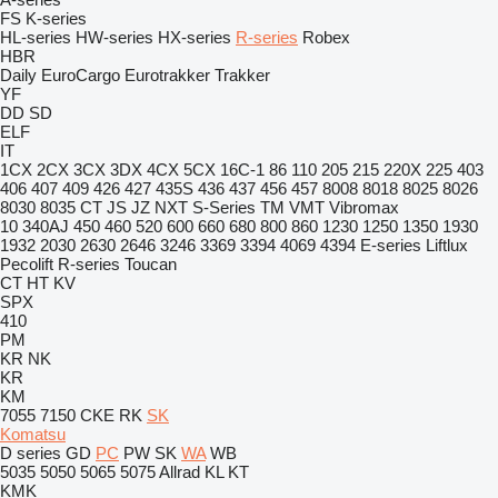
FS
K-series
HL-series
HW-series
HX-series
R-series
Robex
HBR
Daily
EuroCargo
Eurotrakker
Trakker
YF
DD
SD
ELF
IT
1CX
2CX
3CX
3DX
4CX
5CX
16C-1
86
110
205
215
220X
225
403
406
407
409
426
427
435S
436
437
456
457
8008
8018
8025
8026
8030
8035
CT
JS
JZ
NXT
S-Series
TM
VMT
Vibromax
10
340AJ
450
460
520
600
660
680
800
860
1230
1250
1350
1930
1932
2030
2630
2646
3246
3369
3394
4069
4394
E-series
Liftlux
Pecolift
R-series
Toucan
CT
HT
KV
SPX
410
PM
KR
NK
KR
KM
7055
7150
CKE
RK
SK
Komatsu
D series
GD
PC
PW
SK
WA
WB
5035
5050
5065
5075
Allrad
KL
KT
KMK