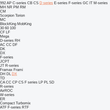
992
AP
C-series
CB
CS
D series
E-series
F-series
GC
IT
M-series
MH
NR
PM
RM
CM
Scorpion
Torion
MC
BlockKing
MobKing
30
60
100
CF
LF
Mega
D-series
RH
AC
CC
DF
DK
DX
F-series
JCPT
JT
R-series
Framax
Frami
DH
DL
DX
TD
CA
CC
CP
CS
F series
LP
PL
SD
R-series
AirROC
W-series
ER
Compact
Turbomix
ATF
F-series
RTF