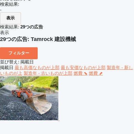
検索結果:
-
表示
検索結果:
29つの広告
表示
29つの広告:
Tamrock 建設機械
フィルター
並び替え
:
掲載日
掲載日
最も高価なものが上部
最も安価なものが上部
製造年 - 新し
いものが上
製造年 - 古いものが上部
燃費 ⬊
燃費 ⬈