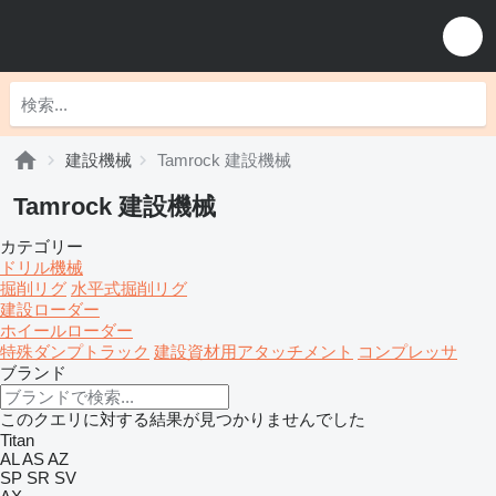
建設機械
Tamrock 建設機械
Tamrock 建設機械
カテゴリー
ドリル機械
掘削リグ
水平式掘削リグ
建設ローダー
ホイールローダー
特殊ダンプトラック
建設資材用アタッチメント
コンプレッサ
ブランド
このクエリに対する結果が見つかりませんでした
Titan
AL
AS
AZ
SP
SR
SV