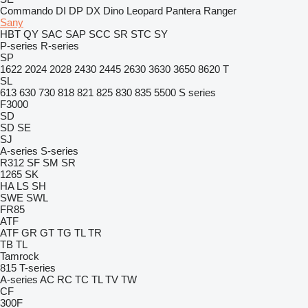
Commando
DI
DP
DX
Dino
Leopard
Pantera
Ranger
Sany
HBT
QY
SAC
SAP
SCC
SR
STC
SY
P-series
R-series
SP
1622
2024
2028
2430
2445
2630
3630
3650
8620 T
SL
613
630
730
818
821
825
830
835
5500
S series
F3000
SD
SD
SE
SJ
A-series
S-series
R312
SF
SM
SR
1265
SK
HA
LS
SH
SWE
SWL
FR85
ATF
ATF
GR
GT
TG
TL
TR
TB
TL
Tamrock
815
T-series
A-series
AC
RC
TC
TL
TV
TW
CF
300F