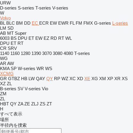
URW
D-series
S-series
T-series
V-series
W
Volvo
BL
BLC
BM
DD
EC
ECR
EW
EWR
FL
FM
FMX
G-series
L-series
LM
SD
AB
MT
Super
6003
BS
DPU
ET
EW
EZ
RD
RT
WL
DPU
ET
RT
CR
SRV
1140
1160
1280
1390
3070
3080
4080
T-series
WG
AR
AW
KMA
SP
W-series
WR
WS
XCMG
GR
GTBZ
HB
LW
QAY
QY
RP
WZ
XC
XD
XE
XG
XM
XP
XR
XS
XZ
ZL
B-series
SV
V-series
Vio
ZM
ZL
HBT
QY
ZA
ZE
ZLJ
ZS
ZT
H
すべて表示
場所
半径内を捜索