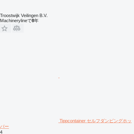
Troostwijk Veilingen B.V.
Machinerylineで
8
年
Tippcontainer セルフダンピングホッ
パー
4