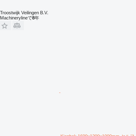
Troostwijk Veilingen B.V.
Machinerylineで
8
年