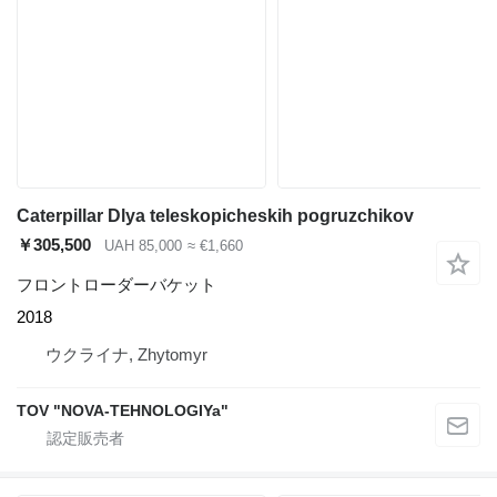
Caterpillar Dlya teleskopicheskih pogruzchikov
￥305,500
UAH 85,000
≈ €1,660
フロントローダーバケット
2018
ウクライナ, Zhytomyr
TOV "NOVA-TEHNOLOGIYa"