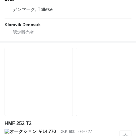
デンマーク, Tølløse
Klaravik Denmark
HMF 252 T2
￥14,770
DKK 600
≈ €80.27