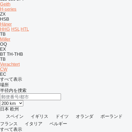
Geith
H-series
ZX
HSB
Häner
HHG
HSL
HTL
TB
Miller
OQ
EX
BT
TH-THB
TB
Verachtert
CW
EC
すべて表示
場所
半径内を捜索
日本
欧州
スペイン
イギリス
ドイツ
オランダ
ポーランド
フランス
イタリア
ベルギー
すべて表示