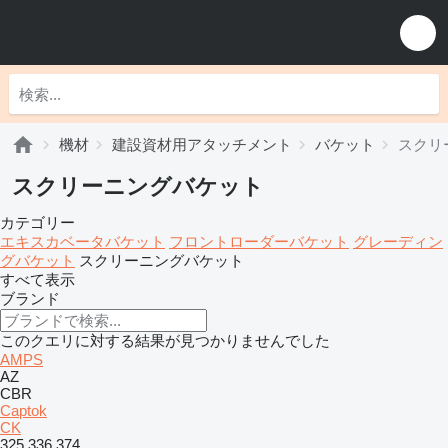
機材
建設資材用アタッチメント
バケット
スクリ
スクリーニングバケット
カテゴリー
エキスカベータバケット
フロントローダーバケット
グレーディン
グバケット
スクリーニングバケット
すべて表示
ブランド
このクエリに対する結果が見つかりませんでした
AMPS
AZ
CBR
Captok
CK
325
336
374