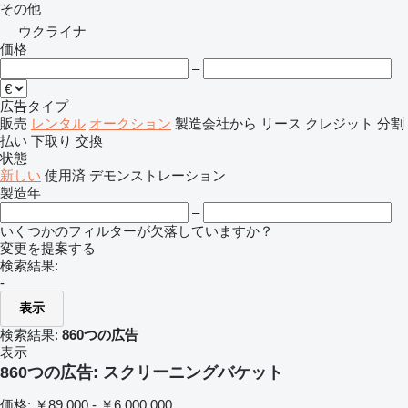
その他
ウクライナ
価格
–
広告タイプ
販売
レンタル
オークション
製造会社から
リース
クレジット
分割
払い
下取り
交換
状態
新しい
使用済
デモンストレーション
製造年
–
いくつかのフィルターが欠落していますか？
変更を提案する
検索結果:
-
表示
検索結果:
860つの広告
表示
860つの広告:
スクリーニングバケット
価格:
￥89,000 - ￥6,000,000