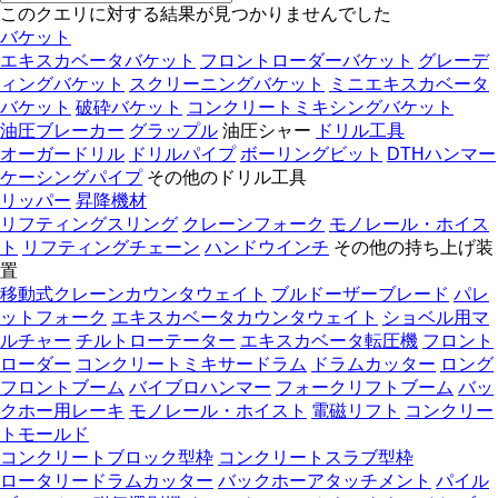
このクエリに対する結果が見つかりませんでした
バケット
エキスカベータバケット
フロントローダーバケット
グレーデ
ィングバケット
スクリーニングバケット
ミニエキスカベータ
バケット
破砕バケット
コンクリートミキシングバケット
油圧ブレーカー
グラップル
油圧シャー
ドリル工具
オーガードリル
ドリルパイプ
ボーリングビット
DTHハンマー
ケーシングパイプ
その他のドリル工具
リッパー
昇降機材
リフティングスリング
クレーンフォーク
モノレール・ホイス
ト
リフティングチェーン
ハンドウインチ
その他の持ち上げ装
置
移動式クレーンカウンタウェイト
ブルドーザーブレード
パレ
ットフォーク
エキスカベータカウンタウェイト
ショベル用マ
ルチャー
チルトローテーター
エキスカベータ転圧機
フロント
ローダー
コンクリートミキサードラム
ドラムカッター
ロング
フロントブーム
バイブロハンマー
フォークリフトブーム
バッ
クホー用レーキ
モノレール・ホイスト
電磁リフト
コンクリー
トモールド
コンクリートブロック型枠
コンクリートスラブ型枠
ロータリードラムカッター
バックホーアタッチメント
パイル