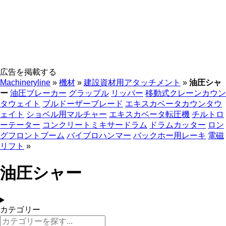
広告を掲載する
Machineryline
»
機材
»
建設資材用アタッチメント
»
油圧シャ
ー
油圧ブレーカー
グラップル
リッパー
移動式クレーンカウン
タウェイト
ブルドーザーブレード
エキスカベータカウンタウ
ェイト
ショベル用マルチャー
エキスカベータ転圧機
チルトロ
ーテーター
コンクリートミキサードラム
ドラムカッター
ロン
グフロントブーム
バイブロハンマー
バックホー用レーキ
電磁
リフト
»
油圧シャー
カテゴリー