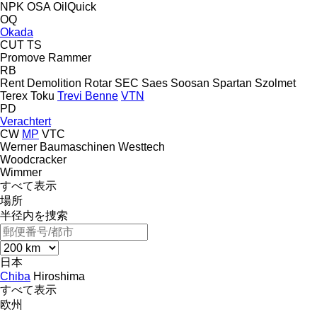
NPK
OSA
OilQuick
OQ
Okada
CUT
TS
Promove
Rammer
RB
Rent Demolition
Rotar
SEC
Saes
Soosan
Spartan
Szolmet
Terex
Toku
Trevi Benne
VTN
PD
Verachtert
CW
MP
VTC
Werner Baumaschinen
Westtech
Woodcracker
Wimmer
すべて表示
場所
半径内を捜索
日本
Chiba
Hiroshima
すべて表示
欧州