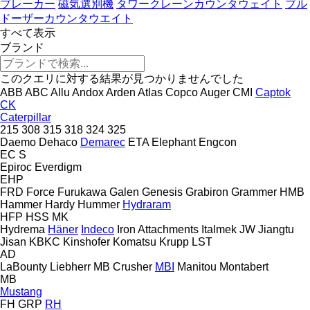
ブレーカー
磁気選別機
タワークレーンカウンタウェイト
ブル
ドーザーカウンタウエイト
すべて表示
ブランド
このクエリに対する結果が見つかりませんでした
ABB
ABC
Allu
Andox
Arden
Atlas Copco
Auger
CMI
Captok
CK
Caterpillar
215
308
315
318
324
325
Daemo
Dehaco
Demarec
ETA
Elephant
Engcon
EC
S
Epiroc
Everdigm
EHP
FRD
Force
Furukawa
Galen
Genesis
Grabiron
Grammer
HMB
Hammer
Hardy
Hummer
Hydraram
HFP
HSS
MK
Hydrema
Häner
Indeco
Iron Attachments
Italmek
JW
Jiangtu
Jisan
KBKC
Kinshofer
Komatsu
Krupp
LST
AD
LaBounty
Liebherr
MB Crusher
MBI
Manitou
Montabert
MB
Mustang
FH
GRP
RH