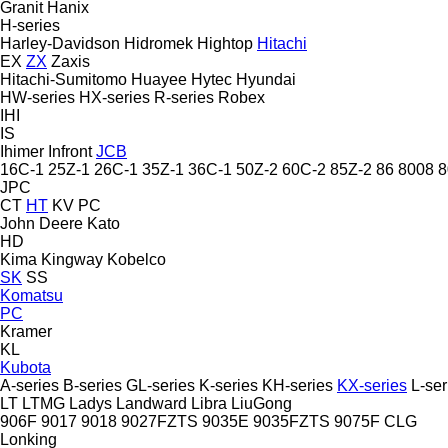
Granit
Hanix
H-series
Harley-Davidson
Hidromek
Hightop
Hitachi
EX
ZX
Zaxis
Hitachi-Sumitomo
Huayee
Hytec
Hyundai
HW-series
HX-series
R-series
Robex
IHI
IS
Ihimer
Infront
JCB
16C-1
25Z-1
26C-1
35Z-1
36C-1
50Z-2
60C-2
85Z-2
86
8008
8
JPC
CT
HT
KV
PC
John Deere
Kato
HD
Kima
Kingway
Kobelco
SK
SS
Komatsu
PC
Kramer
KL
Kubota
A-series
B-series
GL-series
K-series
KH-series
KX-series
L-ser
LT
LTMG
Ladys
Landward
Libra
LiuGong
906F
9017
9018
9027FZTS
9035E
9035FZTS
9075F
CLG
Lonking