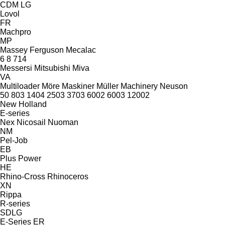
CDM
LG
Lovol
FR
Machpro
MP
Massey Ferguson
Mecalac
6
8
714
Messersi
Mitsubishi
Miva
VA
Multiloader
Möre Maskiner
Müller Machinery
Neuson
50
803
1404
2503
3703
6002
6003
12002
New Holland
E-series
Nex
Nicosail
Nuoman
NM
Pel-Job
EB
Plus Power
HE
Rhino-Cross
Rhinoceros
XN
Rippa
R-series
SDLG
E-Series
ER