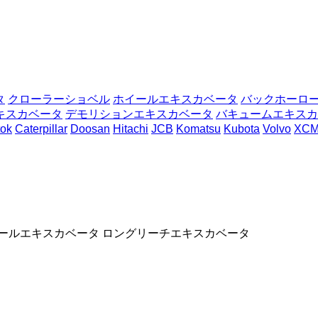
タ
クローラーショベル
ホイールエキスカベータ
バックホーロ
キスカベータ
デモリションエキスカベータ
バキュームエキスカ
ok
Caterpillar
Doosan
Hitachi
JCB
Komatsu
Kubota
Volvo
XC
ールエキスカベータ
ロングリーチエキスカベータ