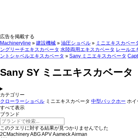
広告を掲載する
Machineryline
»
建設機械
»
油圧ショベル
»
ミニエキスカベー
ングリーチエキスカベータ
水陸両用エキスカベータ
レールエ
ントシャベルエキスカベータ
»
Sany ミニエキスカベータ
Capt
Sany SY ミニエキスカベータ
カテゴリー
クローラーショベル
ミニエキスカベータ
中型バックホー
ホイ
すべて表示
ブランド
このクエリに対する結果が見つかりませんでした
2CMachinery
ABG
APV
Aameck
Airman