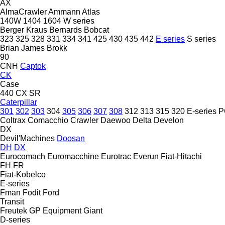
AX
AlmaCrawler
Ammann
Atlas
140W
1404
1604
W series
Berger Kraus
Bernards
Bobcat
323
325
328
331
334
341
425
430
435
442
E series
S series
Brian James
Brokk
90
CNH
Captok
CK
Case
440
CX
SR
Caterpillar
301
302
303
304
305
306
307
308
312
313
315
320
E-series
P
Coltrax
Comacchio
Crawler
Daewoo
Delta
Develon
DX
Devil'Machines
Doosan
DH
DX
Eurocomach
Euromacchine
Eurotrac
Everun
Fiat-Hitachi
FH
FR
Fiat-Kobelco
E-series
Fman
Fodit
Ford
Transit
Freutek
GP Equipment
Giant
D-series