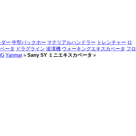
ーダー
中型バックホー
マテリアルハンドラー
トレンチャー
ロ
ベータ
ドラグライン
浚渫機
ウォーキングエキスカベータ
フロ
MG
Yanmar
»
Sany SY ミニエキスカベータ
»