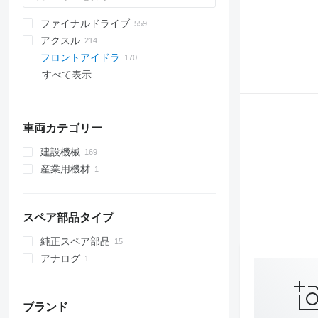
ファイナルドライブ
アクスル
フロントアイドラ
すべて表示
スチール履帯
チェーン履帯
履帯
ゴム履帯
車両カテゴリー
クローラシステム
建設機械
産業用機材
油圧ショベル
整地機材
その他の産業用機材
建設ローダー
ブルドーザ
スペア部品タイプ
その他の建設機材
トラックローダー
純正スペア部品
アナログ
ブランド