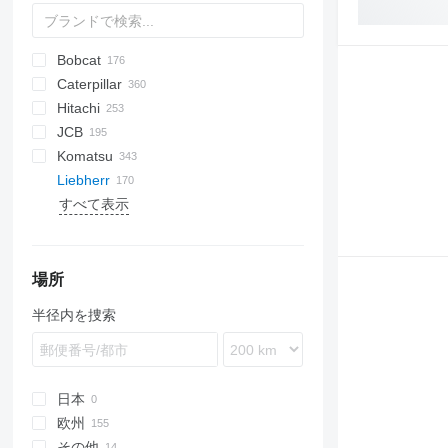
Bobcat
AX
1302
LPE
Caterpillar
1304
320
450
Hitachi
1604
325
688
215
DX
DX
TD
TD
EX
D-series
JCB
1704
328
1088
235
FD
EX
EX-series
ECM
Komatsu
1804
331
1188
245
FH
ZX
R-series
110
331
ERE
SK
Liebherr
334
1650
301
Zaxis
Robex
8014
550
D series
K-series
すべて表示
337
CX
302
8015
750
PC
KH-series
A-series
1404
E-series
RH
EB
SE
HR
LS
TB
TC
EC
ET
B-series
341
SR
303
8016
850
KX-series
LH
1501
SH
TL
ECR
C-series
425
304
8018
U-series
LR
3703
EW
Vio
LH 22
430
305
8026
PR
12002
FH
LR 621
場所
435
307
8030
R-series
LR 622
PR721
半径内を捜索
442
308
8032
LR 631
PR722
R900
864
311
8050
PR734
R902
E series
312
8052
PR741
R904
T series
314
8060
PR751
R912
日本
315
8080
PR752
R914
欧州
317
JS
R922
その他
ルーマニア