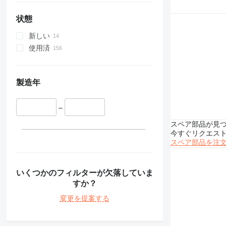
E-series
PC
状態
新しい
使用済
製造年
–
スペア部品が見
今すぐリクエス
スペア部品を注
いくつかのフィルターが欠落していま
すか？
変更を提案する