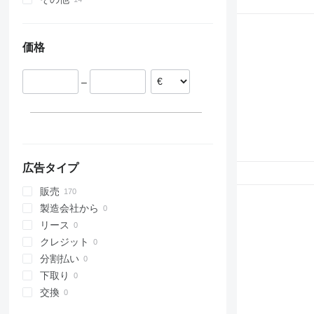
318
JZ
R924
オランダ
ウクライナ
319
R926
ドイツ
価格
320
R932
チェコ
321
R934
ポーランド
322
R944
–
イタリア
323
R946
スペイン
324
R954
ルクセンブルク
325
R964
326
R974
329
R984
広告タイプ
330
販売
336
製造会社から
345
リース
349
クレジット
365
分割払い
375
下取り
DE
交換
D series