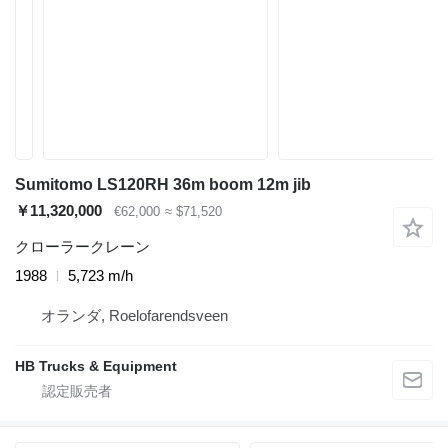
Sumitomo LS120RH 36m boom 12m jib
￥11,320,000
€62,000
≈ $71,520
クローラークレーン
1988
5,723 m/h
オランダ, Roelofarendsveen
HB Trucks & Equipment