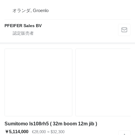
オランダ, Groenlo
PFEIFER Sales BV
Sumitomo ls108rh5 ( 32m boom 12m jib )
￥5,114,000
€28,000
≈ $32,300