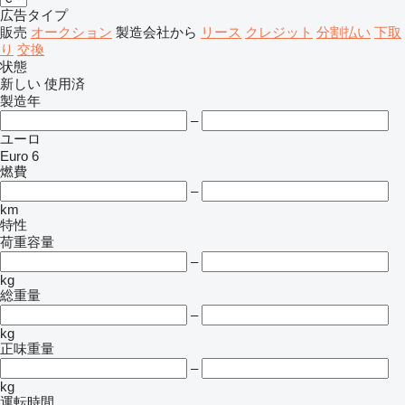
広告タイプ
販売
オークション
製造会社から
リース
クレジット
分割払い
下取
り
交換
状態
新しい
使用済
製造年
–
ユーロ
Euro 6
燃費
–
km
特性
荷重容量
–
kg
総重量
–
kg
正味重量
–
kg
運転時間