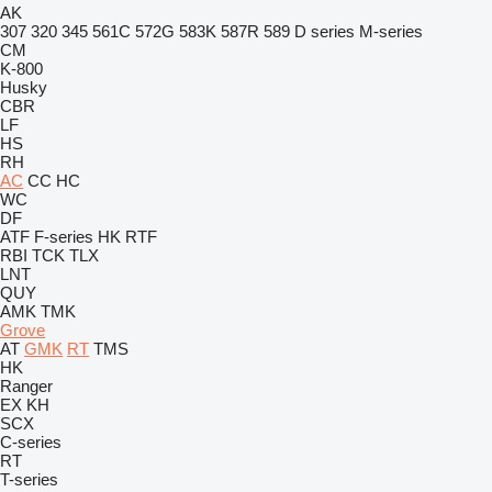
AK
307
320
345
561C
572G
583K
587R
589
D series
M-series
CM
K-800
Husky
CBR
LF
HS
RH
AC
CC
HC
WC
DF
ATF
F-series
HK
RTF
RBI
TCK
TLX
LNT
QUY
AMK
TMK
Grove
AT
GMK
RT
TMS
HK
Ranger
EX
KH
SCX
C-series
RT
T-series