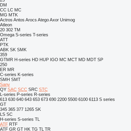
DM
CC
LC
MC
MG
MTK
Actros
Antos
Arocs
Atego
Axor
Unimog
Atleon
20
302
TM
Omega
S-series
T-series
ATT
PTK
ABK
SK
SMK
359
GTMR
H-series
HD
HUP
IGO
MC
MCT
MD
MDT
SP
250
ER
MR
C-series
K-series
SMH
SMT
Sany
QY
SAC
SCC
SRC
STC
L-series
P-series
R-series
613
630
640
643
653
673
690
2200
5500
6100
6113
S series
GT
345
365
377
1265
SK
LS
SC
H-series
S-series
TL
ATF
RTF
ATF
GR
GT
HK
TG
TL
TR