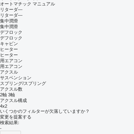
オートマチック
マニュアル
リターダ―
リターダ―
集中潤滑
集中潤滑
デフロック
デフロック
キャビン
ヒーター
ヒーター
用エアコン
用エアコン
アクスル
サスペンション
スプリング/スプリング
アクスル数
2軸
3軸
アクスル構成
4x2
いくつかのフィルターが欠落していますか？
変更を提案する
検索結果:
-