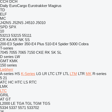
CCH
DCH
Daily
EuroCargo
Eurotrakker
Magirus
TD
ELF
MC
J42NS
J52NS
J4510
J5010
SPD
SPX
10
53213
53215
55111
CR
KA
KR
NK
SS
200-E3 Spider
350-E4 Plus
510-E4 Spider
5000 Cobra
T-series
7045
7055
7065
7150
CKE
RK
SK
SL
D series
LW
GMT
KMK
150 series
Liebherr
A-series
HS
K-Series
LG
LR
LTC
LTF
LTL
LTM
LTR
MK
R-series
5
21
ATC
HC
HTC
LS
RTC
LMK
LTC
GRIL
AT
GT
L2000
LE
TGA
TGL
TGM
TGS
5334
5337
5571
533702
25