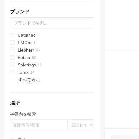
ブランド
Cattaneo
FMGru
CM
K-800
CBR
HS
Liebherr
RBI
J4510
Potain
J5010
A-series
ABK
Spierings
K-Series
SMK
GTMR
MR
SMH
Terex
MK
HD
345
H-series
すべて表示
R-series
HUP
377
TC
IGO
1265
MC
SK
MDT
場所
半径内を捜索