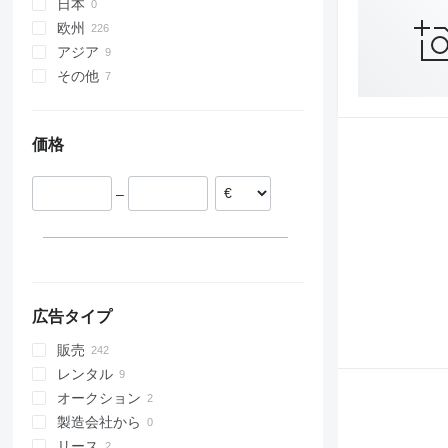
日本
欧州
アジア
ドイツ
その他
イタリア
アラブ首長国連邦
ポーランド
中国
ウクライナ
オランダ
チリ
価格
フランス
スペイン
–
ベルギー
スロベニア
すべて表示
広告タイプ
販売
レンタル
オークション
製造会社から
リース