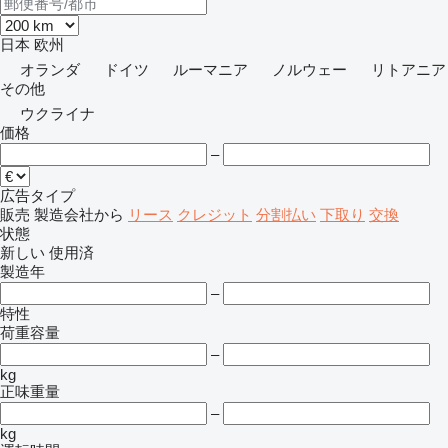
日本
欧州
オランダ
ドイツ
ルーマニア
ノルウェー
リトアニア
その他
ウクライナ
価格
–
広告タイプ
販売
製造会社から
リース
クレジット
分割払い
下取り
交換
状態
新しい
使用済
製造年
–
特性
荷重容量
–
kg
正味重量
–
kg