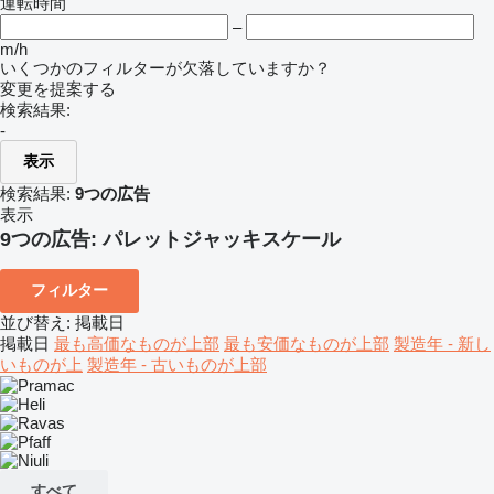
運転時間
–
m/h
いくつかのフィルターが欠落していますか？
変更を提案する
検索結果:
-
表示
検索結果:
9つの広告
表示
9つの広告:
パレットジャッキスケール
フィルター
並び替え
:
掲載日
掲載日
最も高価なものが上部
最も安価なものが上部
製造年 - 新し
いものが上
製造年 - 古いものが上部
すべて