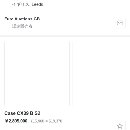
イギリス, Leeds
Euro Auctions GB
Case CX39 B S2
￥2,895,000
€15,900
≈ $18,370