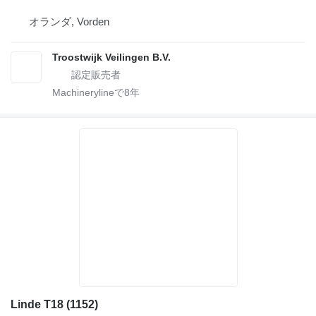
オランダ, Vorden
Troostwijk Veilingen B.V.
Machinerylineで
8
年
Linde T18 (1152)