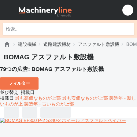
建設機械
道路建設機材
アスファルト敷設機
BO
BOMAG アスファルト敷設機
79つの広告:
BOMAG アスファルト敷設機
フィルター
並び替え
:
掲載日
掲載日
最も高価なものが上部
最も安価なものが上部
製造年 - 新し
いものが上
製造年 - 古いものが上部