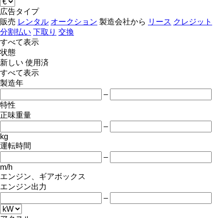
広告タイプ
販売
レンタル
オークション
製造会社から
リース
クレジット
分割払い
下取り
交換
すべて表示
状態
新しい
使用済
すべて表示
製造年
–
特性
正味重量
–
kg
運転時間
–
m/h
エンジン、ギアボックス
エンジン出力
–