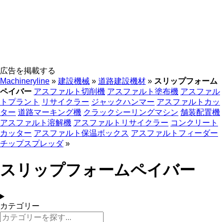
広告を掲載する
Machineryline
»
建設機械
»
道路建設機材
»
スリップフォーム
ペイバー
アスファルト切削機
アスファルト塗布機
アスファル
トプラント
リサイクラー
ジャックハンマー
アスファルトカッ
ター
道路マーキング機
クラックシーリングマシン
舗装配置機
アスファルト溶解機
アスファルトリサイクラー
コンクリート
カッター
アスファルト保温ボックス
アスファルトフィーダー
チップスプレッダ
»
スリップフォームペイバー
カテゴリー