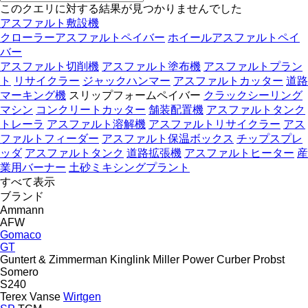
このクエリに対する結果が見つかりませんでした
アスファルト敷設機
クローラーアスファルトペイバー
ホイールアスファルトペイ
バー
アスファルト切削機
アスファルト塗布機
アスファルトプラン
ト
リサイクラー
ジャックハンマー
アスファルトカッター
道路
マーキング機
スリップフォームペイバー
クラックシーリング
マシン
コンクリートカッター
舗装配置機
アスファルトタンク
トレーラ
アスファルト溶解機
アスファルトリサイクラー
アス
ファルトフィーダー
アスファルト保温ボックス
チップスプレ
ッダ
アスファルトタンク
道路拡張機
アスファルトヒーター
産
業用バーナー
土砂ミキシングプラント
すべて表示
ブランド
Ammann
AFW
Gomaco
GT
Guntert & Zimmerman
Kinglink
Miller
Power Curber
Probst
Somero
S240
Terex
Vanse
Wirtgen