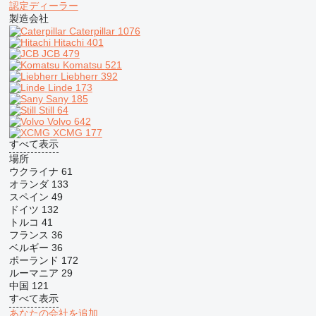
認定ディーラー
製造会社
Caterpillar
1076
Hitachi
401
JCB
479
Komatsu
521
Liebherr
392
Linde
173
Sany
185
Still
64
Volvo
642
XCMG
177
すべて表示
場所
ウクライナ
61
オランダ
133
スペイン
49
ドイツ
132
トルコ
41
フランス
36
ベルギー
36
ポーランド
172
ルーマニア
29
中国
121
すべて表示
あなたの会社を追加