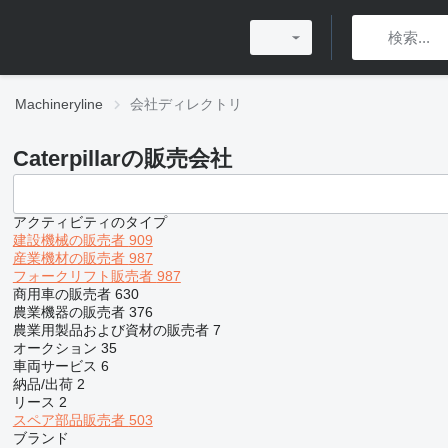
Machineryline
会社ディレクトリ
Caterpillarの販売会社
アクティビティのタイプ
建設機械の販売者
909
産業機材の販売者
987
フォークリフト販売者
987
商用車の販売者
630
農業機器の販売者
376
農業用製品および資材の販売者
7
オークション
35
車両サービス
6
納品/出荷
2
リース
2
スペア部品販売者
503
ブランド