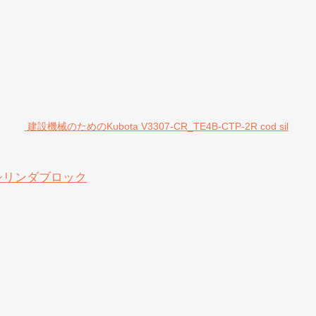
建設機械のためのKubota V3307-CR_TE4B-CTP-2R cod sil
001 シリンダブロック