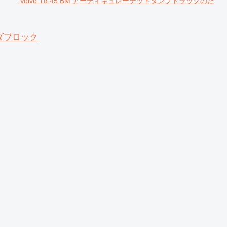
Volvo Td 45 BM アーティキュレーテッドダンプトラックのた
ンダブロック