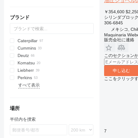
油圧ショベルの
￥354,600
$2,25
ブランド
シリンダブロッ
306-6845
メキシコ, Chi
Maquinaria Wieb
販売会社に連絡
Caterpillar
AS
XAS
S series
580
Cummins
SR
140
Deutz
330
C-series
AC
このセクション
Komatsu
345
KTA
BF
B-series
EX
806
HL-series
4CX
6090
Liebherr
416
D-series
D-series
Fastrac
D series
D-series
申し込む
Perkins
420
JS
HD
A-series
P-series
L-series
ここをクリック
すべて表示
777
JZ
PC
LTM
1100 Series
A-series
910
WA
PR
L-series
924
WB
R-series
966
場所
988
半径内を捜索
990
C-series
7
DE