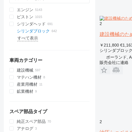
エンジン
ピストン
2
シリンダヘッド
シリンダブロック
建設機械のた
すべて表示
￥211,800
€1,16
シリンダブロッ
ポーランド, A
車両カテゴリー
販売会社に連絡
建設機械
マテハン機材
油圧ショベル
産業用機材
クレーン
フォークリフト
トレンチャー
鉱業機材
整地機材
発電機
バックホーローダー
移動式クレーン
テレハンドラー
建設ローダー
コンプレッサ
採石機械
ミニエキスカベータ
グレーダー
その他の発電機
その他の建設機材
ブルドーザ
スキッドステア
アーティキュレーテッドダンプ
トラック
スペア部品タイプ
テレスコピックホイールローダ
ー
ホウルトラック
純正スペア部品
2
トラックローダー
アナログ
ホイールローダー