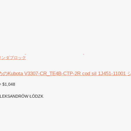
 シリンダブロック
bota V3307-CR_TE4B-CTP-2R cod sil 1J451-11
≈ $1,048
ク
LEKSANDRÓW ŁÓDZK