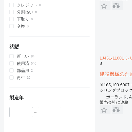
クレジット
分割払い
下取り
交換
状態
新しい
1J451-11001
8
使用済
部品用
建設機械のためのKu
再生
￥165,100
€907
シリンダブロッ
ポーランド, A
製造年
販売会社に連絡
–