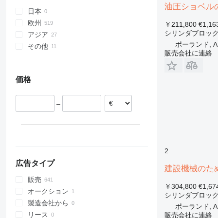
油圧ショベル
D series
日本
G-series
欧州
￥211,800
€1,16
シリンダブロッ
アジア
ルーマニア
ポーランド, A
その他
オランダ
中国
販売会社に連絡
ポーランド
トルコ
ウクライナ
イタリア
価格
スペイン
ドイツ
–
リトアニア
ベルギー
すべて表示
2
広告タイプ
建設機械のための
販売
￥304,800
€1,67
オークション
シリンダブロッ
製造会社から
ポーランド, A
リース
販売会社に連絡