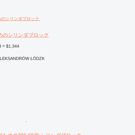
めのシリンダブロック
3
≈ $1,344
ク
LEKSANDRÓW ŁÓDZK