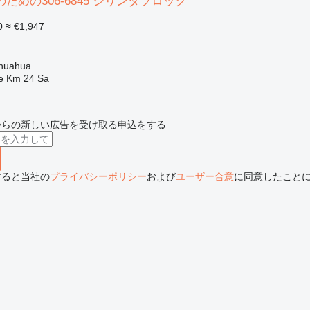
ための306-6845 シリンダブロック
0
≈ €1,947
ク
huahua
e Km 24 Sa
からの新しい広告を受け取る申込をする
すると当社の
プライバシーポリシー
および
ユーザー合意
に同意したこと