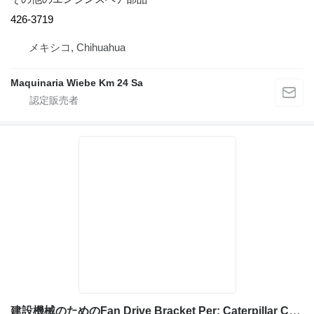
426-3719
メキシコ, Chihuahua
Maquinaria Wiebe Km 24 Sa
建設機械のためのFan Drive Bracket Per: Caterpillar C9 CLJ08920 Miscell 1949462