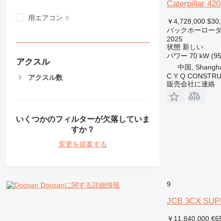
Caterpillar 42
用エアコン
￥4,728,000
$30
バックホーロー
2025
状態
新しい
パワー
70 kW (95
アクスル
中国, Shangha
C Y Q CONSTRU
アクスル数
販売会社に連絡
いくつかのフィルターが欠落していま
すか？
変更を提案する
9
Doosanに関する詳細情報
JCB 3CX SU
￥11,840,000
€6