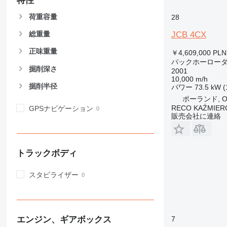
特性
荷重容量
28
JCB 4CX
総重量
正味重量
￥4,609,000
PLN
バックホーロー
掘削深さ
2001
10,000 m/h
掘削半径
パワー
73.5 kW (
ポーランド, Op
RECO KAŹMIER
GPSナビゲーション
販売会社に連絡
トラックボディ
スタビライザー
7
エンジン、ギアボックス