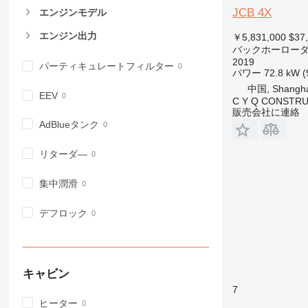
JCB 4X
エンジンモデル
エンジン出力
￥5,831,000
$37
バックホーロー
2019
パーティキュレートフィルター
パワー
72.8 kW (
中国, Shangha
EEV
C Y Q CONSTRU
販売会社に連絡
AdBlueタンク
リターダ―
集中潤滑
デフロック
キャビン
7
ヒーター