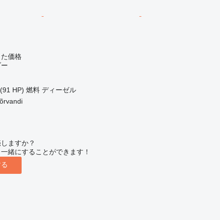
じた価格
ダー
(91 HP)
燃料
ディーゼル
rvandi
売しますか？
と一緒にすることができます！
する