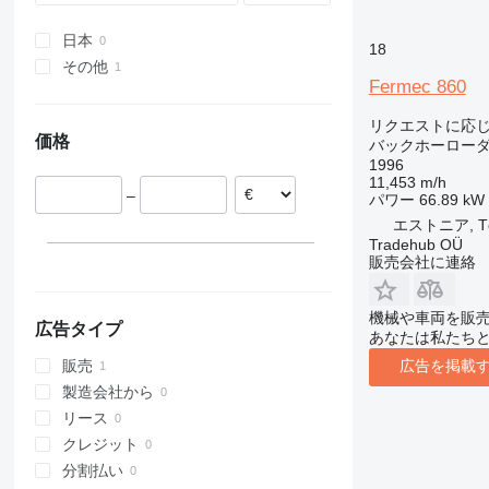
日本
18
その他
Fermec 860
コロンビア
リクエストに応
価格
バックホーロー
1996
11,453 m/h
–
パワー
66.89 kW 
エストニア, Tõ
Tradehub OÜ
販売会社に連絡
機械や車両を販
広告タイプ
あなたは私たち
広告を掲載
販売
製造会社から
リース
クレジット
分割払い