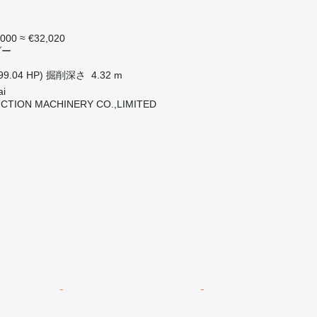
,000
≈ €32,020
ダー
99.04 HP)
掘削深さ
4.32 m
i
CTION MACHINERY CO.,LIMITED