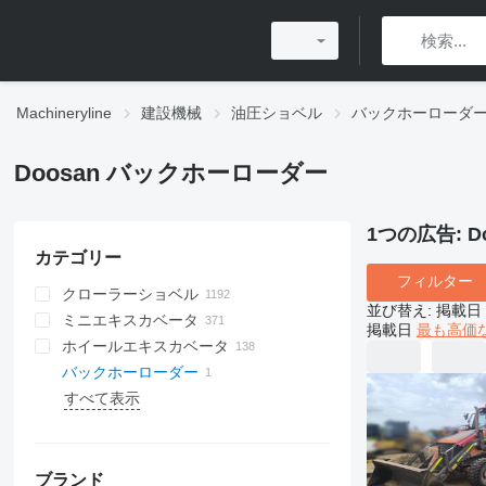
Machineryline
建設機械
油圧ショベル
バックホーローダ
Doosan バックホーローダー
1つの広告:
D
カテゴリー
フィルター
クローラーショベル
並び替え
:
掲載日
ミニエキスカベータ
掲載日
最も高価
ホイールエキスカベータ
バックホーローダー
すべて表示
ブランド