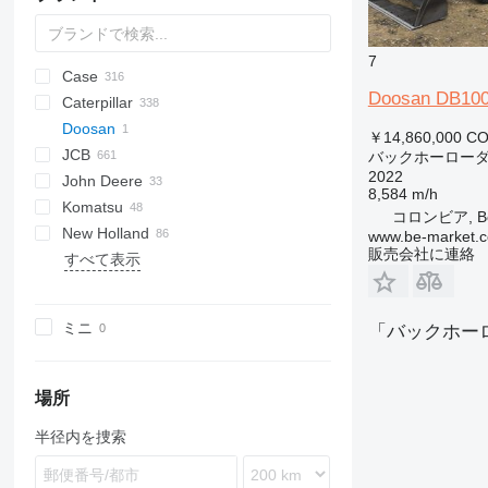
7
Case
S series
Doosan DB100
Caterpillar
570
Doosan
580
416
￥14,860,000
CO
JCB
590
420
555
760
FB
5000
HMK
806
H-series
バックホーロー
2022
John Deere
695
422
575
860
807
Robex
1CX
8,584 m/h
Komatsu
770
424
590
906
2CX
310 G
SK
コロンビア, Bo
New Holland
851
426
3CX
310 J
PC
B-series
R-series
856
MBL-X
50
www.be-market.
販売会社に連絡
すべて表示
SR
428
3DX
310 K
WB
R-series
CLG
60
B-series
PB
L-Series
820
VF
6300
WZ
SV
430
4CX
310S K
ZL
LB
LGB
880
B-series
XC
432
5CX
410
NH
890
BL
ミニ
「バックホー
434
110
TC
970
BM
438
JS
980
444
場所
F-series
半径内を捜索
NR