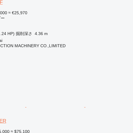
0F
,000
≈ €25,970
ダー
.24 HP)
掘削深さ
4.36 m
i
CTION MACHINERY CO.,LIMITED
PER
5,000
≈ $75,100