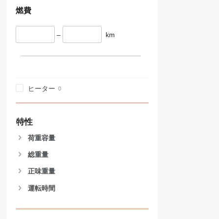
燃費
–
km
ヒーター
特性
荷重容量
総重量
正味重量
運転時間