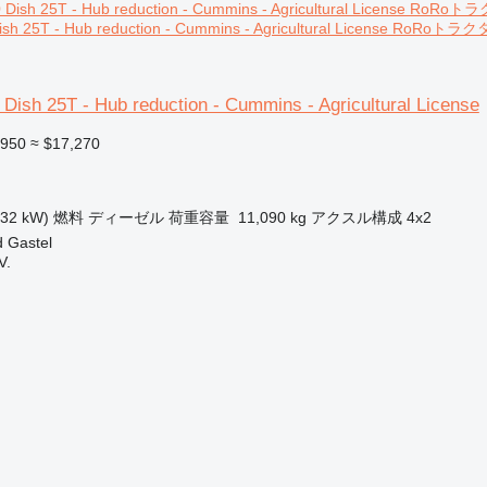
ish 25T - Hub reduction - Cummins - Agricultural License RoRoトラ
Dish 25T - Hub reduction - Cummins - Agricultural License
,950
≈ $17,270
132 kW)
燃料
ディーゼル
荷重容量
11,090 kg
アクスル構成
4x2
Gastel
V.