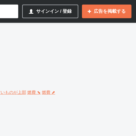
サインイン / 登録
広告を掲載する
 古いものが上部
燃費 ⬊
燃費 ⬈