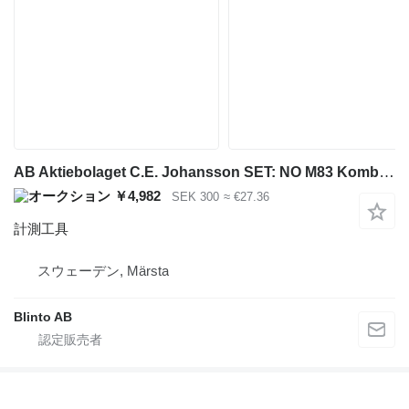
AB Aktiebolaget C.E. Johansson SET: NO M83 Kombinationsmått
￥4,982
SEK 300
≈ €27.36
計測工具
スウェーデン, Märsta
Blinto AB