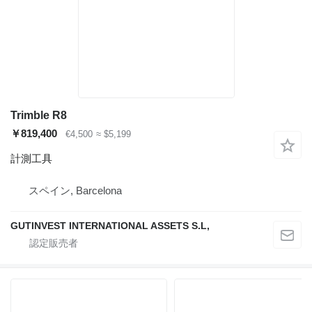
Trimble R8
￥819,400
€4,500
≈ $5,199
計測工具
スペイン, Barcelona
GUTINVEST INTERNATIONAL ASSETS S.L,