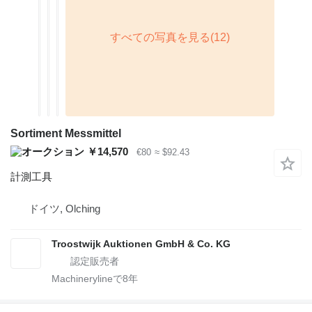
Sortiment Messmittel
￥14,570
€80
≈ $92.43
計測工具
ドイツ, Olching
Troostwijk Auktionen GmbH & Co. KG
Machinerylineで
8
年