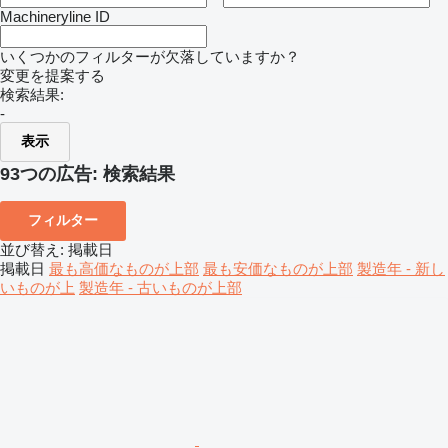
Machineryline ID
いくつかのフィルターが欠落していますか？
変更を提案する
検索結果:
-
表示
93つの広告:
検索結果
フィルター
並び替え
:
掲載日
掲載日
最も高価なものが上部
最も安価なものが上部
製造年 - 新し
いものが上
製造年 - 古いものが上部