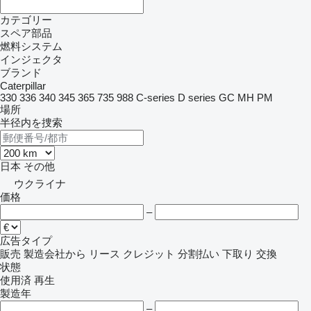
カテゴリー
スペア部品
燃料システム
インジェクタ
ブランド
Caterpillar
330
336
340
345
365
735
988
C-series
D series
GC
MH
PM
場所
半径内を捜索
日本
その他
ウクライナ
価格
–
広告タイプ
販売
製造会社から
リース
クレジット
分割払い
下取り
交換
状態
使用済
再生
製造年
–