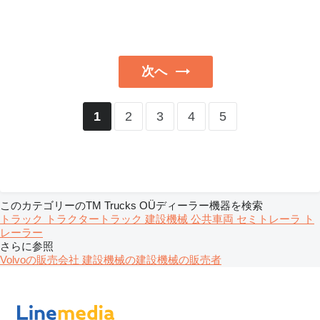
次へ
2
3
4
5
1
このカテゴリーのTM Trucks OÜディーラー機器を検索
トラック
トラクタートラック
建設機械
公共車両
セミトレーラ
ト
レーラー
さらに参照
Volvoの販売会社
建設機械の建設機械の販売者