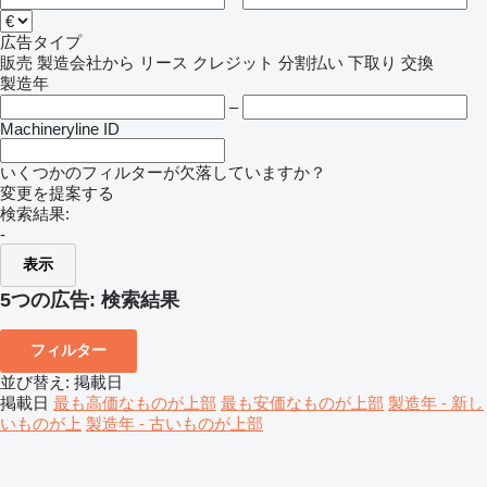
広告タイプ
販売
製造会社から
リース
クレジット
分割払い
下取り
交換
製造年
–
Machineryline ID
いくつかのフィルターが欠落していますか？
変更を提案する
検索結果:
-
表示
5つの広告:
検索結果
フィルター
並び替え
:
掲載日
掲載日
最も高価なものが上部
最も安価なものが上部
製造年 - 新し
いものが上
製造年 - 古いものが上部