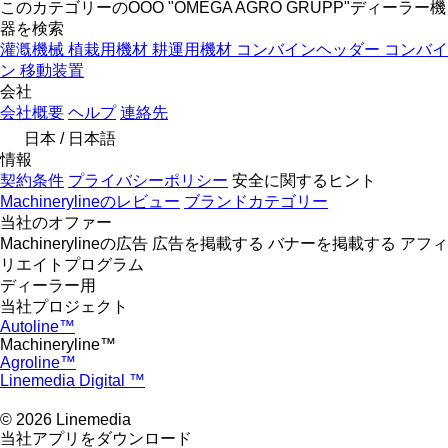
このカテゴリーのOOO "OMEGA AGRO GRUPP"ディーラー機
器を検索
灌漑機械
植栽用機材
耕運用機材
コンバインヘッダー
コンバイ
ン
移動装置
会社
会社概要
ヘルプ
連絡先
日本 / 日本語
情報
契約条件
プライバシーポリシー
安全に関するヒント
Machinerylineのレビュー
ブランドカテゴリー
当社のオファー
Machinerylineの広告
広告を掲載する
バナーを掲載する
アフィ
リエイトプログラム
ディーラー用
当社プロジェクト
Autoline™
Machineryline™
Agroline™
Linemedia Digital ™
© 2026 Linemedia
当社アプリをダウンロード