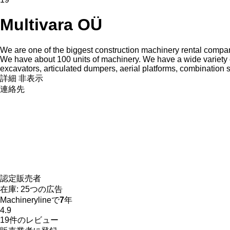
Multivara OÜ
We are one of the biggest construction machinery rental compan
We have about 100 units of machinery. We have a wide variety o
excavators, articulated dumpers, aerial platforms, combination s
詳細
非表示
連絡先
認定販売者
在庫:
25つの広告
Machinerylineで
7
年
4.9
19件のレビュー