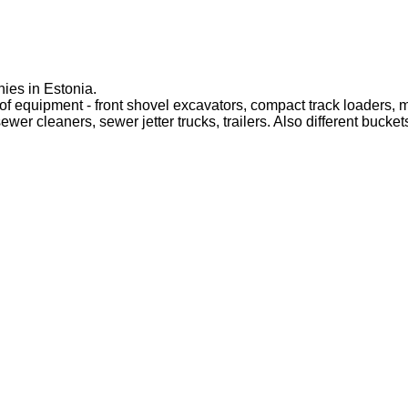
ies in Estonia.
f equipment - front shovel excavators, compact track loaders, m
ewer cleaners, sewer jetter trucks, trailers. Also different buck