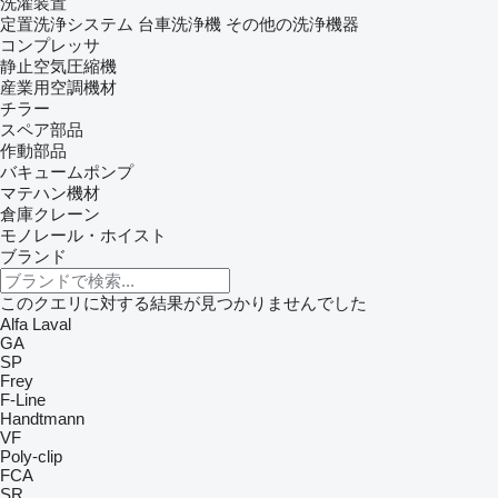
洗濯装置
定置洗浄システム
台車洗浄機
その他の洗浄機器
コンプレッサ
静止空気圧縮機
産業用空調機材
チラー
スペア部品
作動部品
バキュームポンプ
マテハン機材
倉庫クレーン
モノレール・ホイスト
ブランド
このクエリに対する結果が見つかりませんでした
Alfa Laval
GA
SP
Frey
F-Line
Handtmann
VF
Poly-clip
FCA
SR