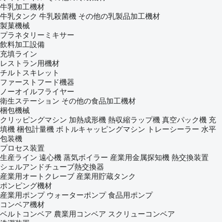
牛乳加工機材
牛乳タンク
牛乳殺菌機
その他の乳製品加工機材
製菓機械
プラネタリーミキサー
飲料加工設備
充填ライン
レストラン用機材
チルトスキレット
ファーストフード機器
ノーオイルフライヤー
衛生ステーション
その他の食品加工機材
梱包機械
クリッピングマシン
加熱成形機
熱収縮ラップ機
真空パック機
充
填機
梱包計量機
ボトルキャッピングマシン
トレーシーラー
水平
包装機
プロセス装置
生産ライン
遠心機
蒸気ボイラー
産業用金属探知機
熱交換装置
シェルアンドチューブ熱交換器
産業用オートクレーブ
産業用貯蔵タンク
ポンピング機材
産業用ポンプ
ウォーターポンプ
食品用ポンプ
コンベア機材
ベルトコンベア
農業用コンベア
スクリューコンベア