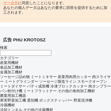
ザー合意
に同意したことになります。
あなたの個人データはあなたの要求に回答を提供するために加
工されます。
広告 PHU KROTOSZ
検索
カテゴリー
産業用機材
食品加工機材
金属加工機材
ソーセージ詰め物
ミートミキサー
産業用肉用カッター
肉スライサ
ー
ミートグラインダー
ソーセージ製造ライン
スモークオーブン
ミートダイサー
パティ成形機
冷凍ブロックカッター
肉タンブラー
パン粉付け機
ミートフラットナー
その他の食肉加工機材
農業用加工機器
果実野菜加工機
選別機
ボックスティッパー
野菜洗浄機
冷蔵機材
冷却トンネル
その他の冷蔵機材