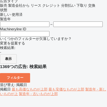
広告タイプ
販売
製造会社から
リース
クレジット
分割払い
下取り
交換
状態
新しい
使用済
製造年
–
Machineryline ID
いくつかのフィルターが欠落していますか？
変更を提案する
検索結果:
-
表示
1369つの広告:
検索結果
フィルター
並び替え
:
掲載日
掲載日
最も高価なものが上部
最も安価なものが上部
製造年 - 新し
いものが上
製造年 - 古いものが上部