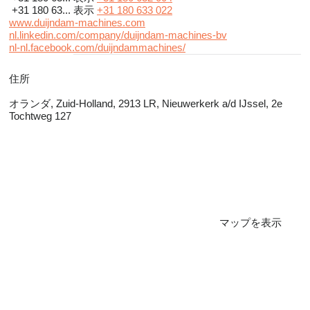
+31 180 63...
表示
+31 180 633 022
www.duijndam-machines.com
nl.linkedin.com/company/duijndam-machines-bv
nl-nl.facebook.com/duijndammachines/
住所
オランダ, Zuid-Holland, 2913 LR, Nieuwerkerk a/d IJssel, 2e
Tochtweg 127
マップを表示