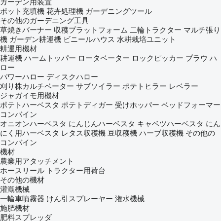
ガーデン用装置
ポット充填機
花卉処理機
ガーデニングツール
その他のガーデニング工具
草焼きバーナー
収穫プラットフォーム
二輪トラクター
マルチ張り
機
ガーデン耕運機
ビニールハウス
水耕栽培ユニット
耕運用機材
耕運機
ハームトッパー
ロータベーター
ロックピッカー
プラウ
ハ
ロー
パワーハロー
ディスクハロー
刈り株カルチベーター
サブソイラー
ポテトヒラー
レベラー
ジャガイモ用機材
ポテトハーベスタ
ポテトディガー
受けホッパー
ベッドフォーマー
コンバイン
オニオンハーベスタ
にんじんハーベスタ
キャベツハーベスタ
にん
にく用ハーベスタ
レタス収穫機
豆収穫機
ハーブ収穫機
その他の
コンバイン
機材
農業用アタッチメント
ホースリール
トラクター用荷台
その他の機材
灌漑機械
一輪車噴霧器
けん引スプレーヤー
潅水機械
施肥機材
肥料スプレッダ