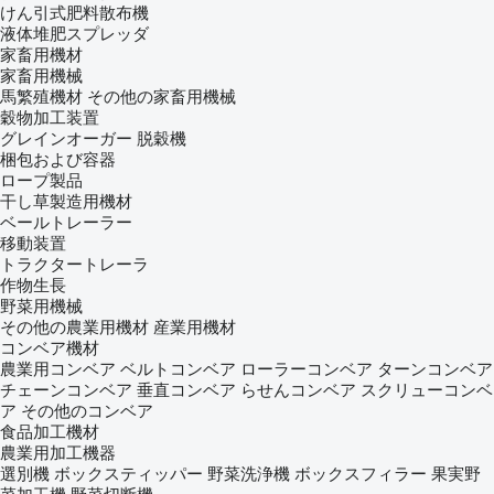
けん引式肥料散布機
液体堆肥スプレッダ
家畜用機材
家畜用機械
馬繁殖機材
その他の家畜用機械
穀物加工装置
グレインオーガー
脱穀機
梱包および容器
ロープ製品
干し草製造用機材
ベールトレーラー
移動装置
トラクタートレーラ
作物生長
野菜用機械
その他の農業用機材
産業用機材
コンベア機材
農業用コンベア
ベルトコンベア
ローラーコンベア
ターンコンベア
チェーンコンベア
垂直コンベア
らせんコンベア
スクリューコンベ
ア
その他のコンベア
食品加工機材
農業用加工機器
選別機
ボックスティッパー
野菜洗浄機
ボックスフィラー
果実野