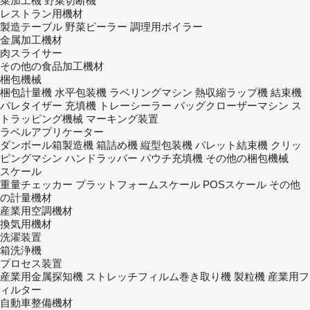
菜加工機
野菜切断機
レストラン用機材
製造テーブル
野菜ピーラー
調理用ボイラー
金属加工機材
肉スライサー
その他の食品加工機材
梱包機械
梱包計量機
水平包装機
ラベリングマシン
熱収縮ラップ機
結束機
パレタイザー
充填機
トレーシーラー
バッグクローザーマシン
ス
トラッピング機械
マーキング装置
ラベルアプリケーター
ダンボール箱製造機
箱詰め機
縦型包装機
パレット結束機
クリッ
ピングマシン
ハンドラッパー
パウチ充填機
その他の梱包機械
スケール
重量チェッカー
プラットフォームスケール
POSスケール
その他
の計量機材
産業用空調機材
換気用機材
洗濯装置
箱洗浄機
プロセス装置
産業用金属探知機
ストレッチフィルム巻き取り機
製粒機
産業用フ
ィルター
自動車整備機材