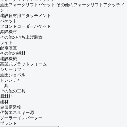
油圧フォークリフトバケット
その他のフォークリフトアタッチメ
ント
建設資材用アタッチメント
バケット
フロントローダーバケット
昇降機材
その他の持ち上げ装置
ライト
配電装置
その他の機材
建設機械
高架式プラットフォーム
シザーリフト
油圧ショベル
トレンチャー
工具
その他の工具
原材料
建材
金属構造物
代替エネルギー源
ソーラーインバーター
ブランド