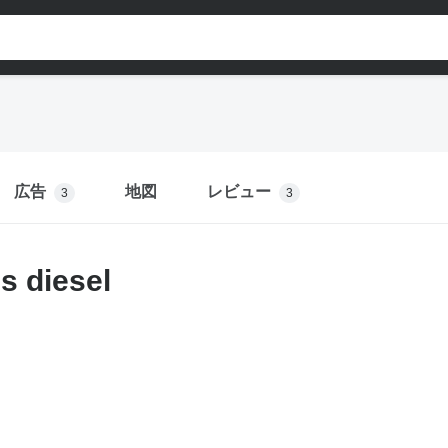
広告
地図
レビュー
3
3
s diesel