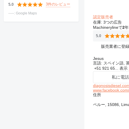
3件のレビュー
5.0
-----: Google Maps
認定販売者
在庫:
3つの広告
Machinerylineで
2
年
5.0
販売業者に登
Jesus
言語:
スペイン語, 
+51 921 65...
表示
私に電話
diagnosisdiesel.co
www.facebook.com/
住所
ペルー, 15086, Lima,