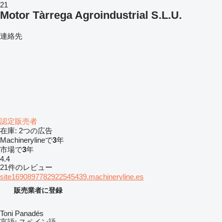
21
Motor Tàrrega Agroindustrial S.L.U.
連絡先
認定販売者
在庫:
2つの広告
Machinerylineで
3
年
市場で
3
年
4.4
21件のレビュー
site1690897782922545439.machineryline.es
販売業者に登録
Toni Panadés
言語:
スペイン語