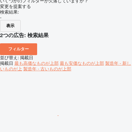
いくつかのフィルターが欠落していますか？
変更を提案する
検索結果:
-
表示
2つの広告:
検索結果
フィルター
並び替え
:
掲載日
掲載日
最も高価なものが上部
最も安価なものが上部
製造年 - 新し
いものが上
製造年 - 古いものが上部