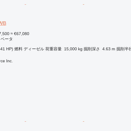
WB
7,500
≈ €67,080
カベータ
141 HP)
燃料
ディーゼル
荷重容量
15,000 kg
掘削深さ
4.63 m
掘削半
e Inc.