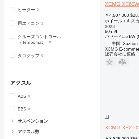
XCMG XE60
ヒーター
￥4,507,000
$28
ホイールエキス
用エアコン
2023
50 m/h
パワー
41.5 kW (
クルーズコントロール
（Tempomat）
中国, Xuzhou
XCMG E-commerc
販売会社に連絡
タコグラフ
アクスル
ABS
EBS
11
サスペンション
XCMG XE210
アクスル数
￥8,825,000
$56