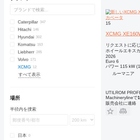
カベータ
Caterpillar
140W
E series
688
15
Hitachi
150W
788
212
DX
DH
M-series
EX
E-series
T series
MHL
W-series
XL
HMK
XCMG XE160
Hyundai
1302
1088
312
DX
FH
EX
Komatsu
1304
CX
313
Solar
W-series
ZX
HW-series
4CX
リクエストに応
ホイールエキス
Liebherr
1404
314
Zaxis
HX-series
110
PC
KH-series
2026
Volvo
1504
315
R-series
JS
PW
A-series
CDM
10
6503
MH
MH
EB
60
SE
SY
HML
723
SWE
TB
AC
Euro 6
パワー
115 kW (
XCMG
1505
316
Robex
WA
LH
11
WE
RH
735
TW
8700
6503
EW
ルーマニア
すべて表示
1604
317
R-series
12
825
9700
EW
XE
B-series
ZM
EW
TW
318
14
830
C
ZL
C-series
H
XE60
W series
320
15
EC
SV
XE150
ZL50
XE60WA
UTILROM PROF
322
714
EW
XE150WB
Machinerylineで
1
場所
販売会社に連絡
325
EWR
XE150WD
半径内を捜索
F-series
M-series
MH
NR
日本