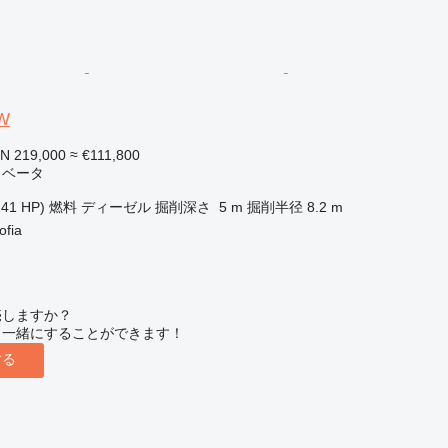
W
N 219,000
≈ €111,800
カベータ
141 HP)
燃料
ディーゼル
掘削深さ
5 m
掘削半径
8.2 m
fia
売しますか？
と一緒にすることができます！
する