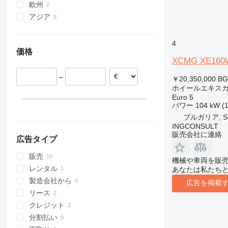
欧州
アジア
ルーマニア
ブルガリア
中国
ウズベキスタン
4
価格
XCMG XE160
–
￥20,350,000
BG
ホイールエキス
Euro 5
パワー
104 kW (
ブルガリア, So
INGCONSULT
販売会社に連絡
広告タイプ
販売
機械や車両を販
レンタル
あなたは私たち
製造会社から
広告を掲載
リース
クレジット
分割払い