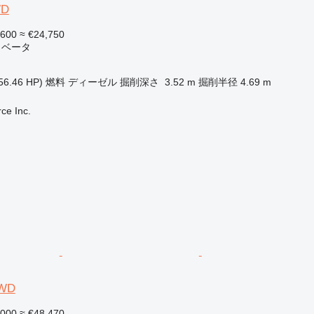
WD
,600
≈ €24,750
カベータ
56.46 HP)
燃料
ディーゼル
掘削深さ
3.52 m
掘削半径
4.69 m
e Inc.
WD
,000
≈ €48,470