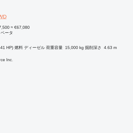
WD
7,500
≈ €67,080
カベータ
141 HP)
燃料
ディーゼル
荷重容量
15,000 kg
掘削深さ
4.63 m
e Inc.