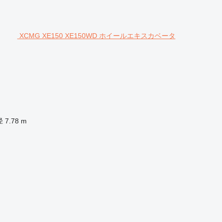
XCMG XE150 XE150WD ホイールエキスカベータ
径
7.78 m