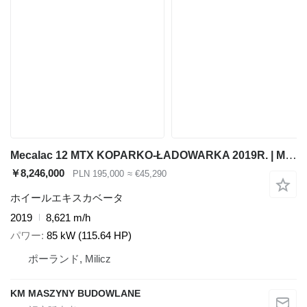
Mecalac 12 MTX KOPARKO-ŁADOWARKA 2019R. | MECALAC 12 MSX MXT 714 JCB 3CX
￥8,246,000
PLN 195,000
≈ €45,290
ホイールエキスカベータ
2019
8,621 m/h
パワー
85 kW (115.64 HP)
ポーランド, Milicz
KM MASZYNY BUDOWLANE