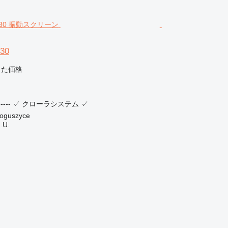
30
じた価格
-----
✓
クローラシステム
✓
guszyce
.U.