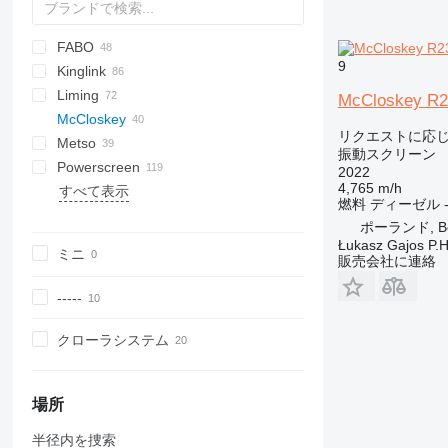
FABO
DF
60
SM
E-series
9
Kinglink
S-series
FTB
542
PC
Combo
Liming
FTI
640
Explorer
2LSX
Mobiscreen
McCloskey R2
McCloskey
FTS
Frontier
KL
516
リクエストに応
Metso
Fullstar
Novum
ZSW
R-series
振動スクリーン
Powerscreen
MCK
S-series
Lokotrack
R70
2022
4,765 m/h
すべて表示
ME
V-series
Nordberg
Chieftain
MPB
CS
Remax
QA
820
683
T5
1412
Orbital 3000
R105
S80
燃料
ディーゼル
PRO
Commander
RM
QE
883+
694
TS
R155
S130
ポーランド, Bo
Warrior
TSV
873
R230
S190
Łukasz Gajos P.H
ミニ
販売会社に連絡
883
-----
クローラシステム
場所
半径内を捜索