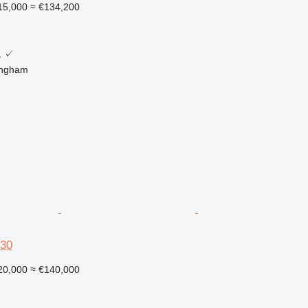
15,000
≈ €134,200
ム
✓
ingham
30
20,000
≈ €140,000