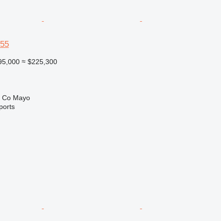
55
95,000
≈ $225,300
Co Mayo
ports