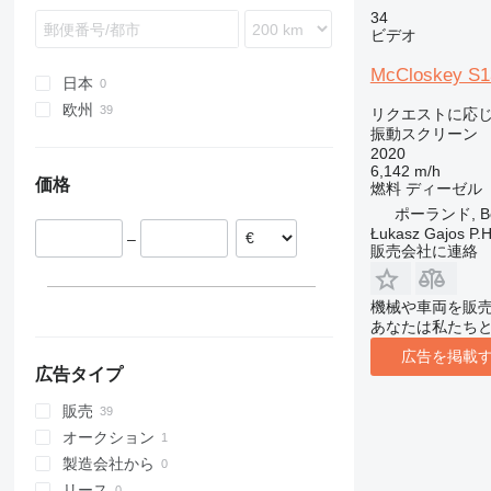
34
ビデオ
McCloskey S1
日本
欧州
リクエストに応
振動スクリーン
イギリス
2020
イタリア
6,142 m/h
価格
燃料
ディーゼル
ポーランド
ポーランド, Bo
ドイツ
Łukasz Gajos P.H
–
ノルウェー
販売会社に連絡
アイルランド
デンマーク
機械や車両を販
オランダ
あなたは私たち
広告を掲載
広告タイプ
販売
オークション
製造会社から
リース