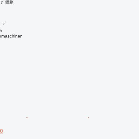
じた価格
ム
✓
h
maschinen
0