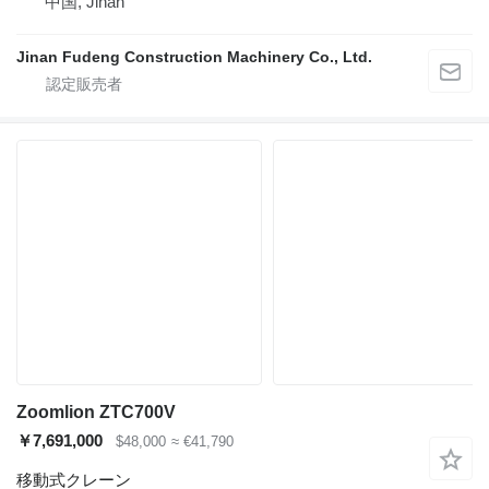
中国, Jinan
Jinan Fudeng Construction Machinery Co., Ltd.
Zoomlion ZTC700V
￥7,691,000
$48,000
≈ €41,790
移動式クレーン