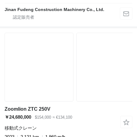
Jinan Fudeng Construction Machinery Co., Ltd.
Zoomlion ZTC 250V
￥24,680,000
$154,000
≈ €134,100
移動式クレーン
2023
2,121 km
1,960 m/h