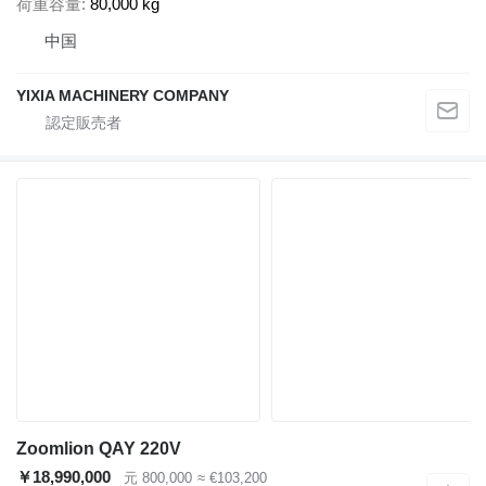
荷重容量
80,000 kg
中国
YIXIA MACHINERY COMPANY
Zoomlion QAY 220V
￥18,990,000
元 800,000
≈ €103,200