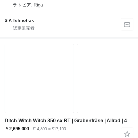
ラトビア, Riga
SIA Tehnotrak
Ditch-Witch Witch 350 sx RT | Grabenfräse | Allrad | 4x4x4 |
￥2,695,000
€14,800
≈ $17,100