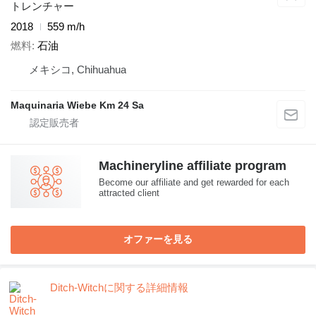
トレンチャー
2018
559 m/h
燃料
石油
メキシコ, Chihuahua
Maquinaria Wiebe Km 24 Sa
Machineryline affiliate program
Become our affiliate and get rewarded for each
attracted client
オファーを見る
Ditch-Witchに関する詳細情報