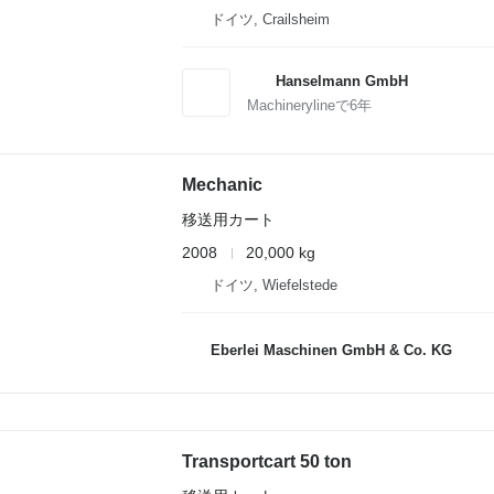
ドイツ, Crailsheim
Hanselmann GmbH
Machinerylineで
6
年
Mechanic
移送用カート
2008
20,000 kg
ドイツ, Wiefelstede
Eberlei Maschinen GmbH & Co. KG
Transportcart 50 ton