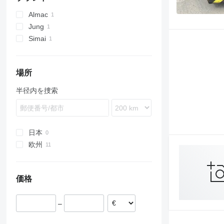
Almac
Jung
Simai
場所
半径内を捜索
日本
欧州
ベルギー
ドイツ
価格
スロバキア
スペイン
–