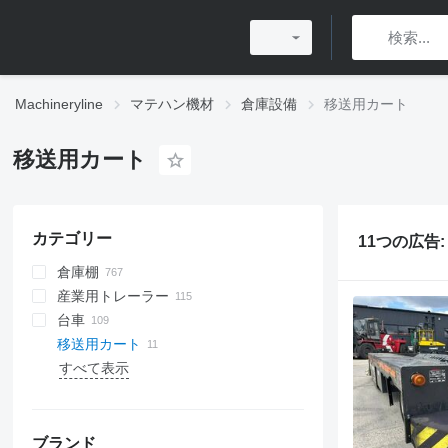
Machineryline
マテハン機材
倉庫設備
移送用カート
移送用カート
カテゴリー
11つの広告
倉庫棚
産業用トレーラー
シェルフラック
台車
パレットラック
移送用カート
片持ち梁ラック
すべて表示
モバイルラック
金具保管ラック
収納回転棚
その他の倉庫棚
ブランド