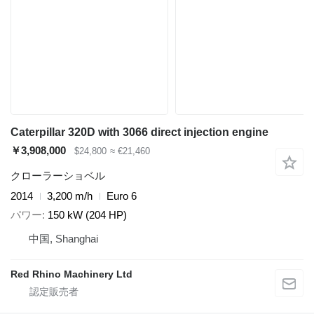
Caterpillar 320D with 3066 direct injection engine
￥3,908,000
$24,800
≈ €21,460
クローラーショベル
2014
3,200 m/h
Euro 6
パワー
150 kW (204 HP)
中国, Shanghai
Red Rhino Machinery Ltd