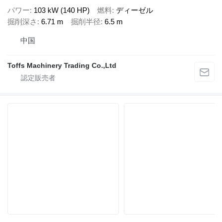
パワー
103 kW (140 HP)
燃料
ディーゼル
掘削深さ
6.71 m
掘削半径
6.5 m
中国
Toffs Machinery Trading Co.,Ltd