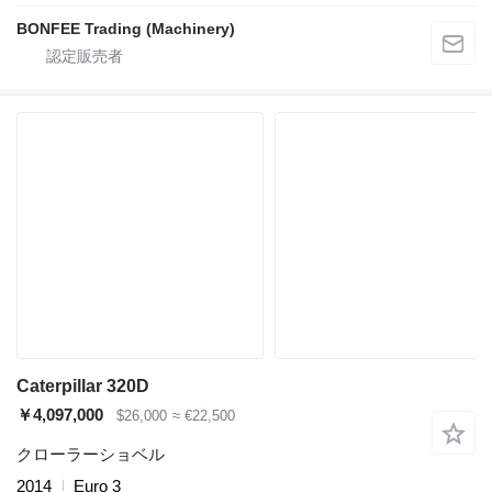
BONFEE Trading (Machinery)
Caterpillar 320D
￥4,097,000
$26,000
≈ €22,500
クローラーショベル
2014
Euro 3