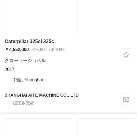
Caterpillar 325cl 325c
￥4,552,000
€25,000
≈ $28,890
クローラーショベル
2017
中国, Shanghai
SHANGHAI AITE MACHINE CO., LTD