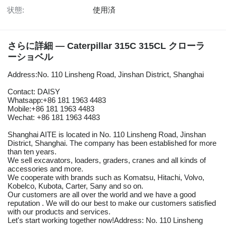
状態:
使用済
さらに詳細 — Caterpillar 315C 315CL クローラ
ーショベル
Address:No. 110 Linsheng Road, Jinshan District, Shanghai
Contact: DAISY
Whatsapp:+86 181 1963 4483
Mobile:+86 181 1963 4483
Wechat: +86 181 1963 4483
Shanghai AITE is located in No. 110 Linsheng Road, Jinshan
District, Shanghai. The company has been established for more
than ten years.
We sell excavators, loaders, graders, cranes and all kinds of
accessories and more.
We cooperate with brands such as Komatsu, Hitachi, Volvo,
Kobelco, Kubota, Carter, Sany and so on.
Our customers are all over the world and we have a good
reputation . We will do our best to make our customers satisfied
with our products and services.
Let's start working together now!Address: No. 110 Linsheng