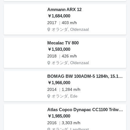
Ammann ARX 12
￥1,684,000
2017
403 m/h
オランダ, Oldenzaal
Mecalac TV 800
￥1,593,000
2018
426 m/h
オランダ, Oldenzaal
BOMAG BW 100ADM-5 1284h, 15.1KW
￥1,966,000
2014
1,284 m/h
オランダ, Ede
Atlas Copco Dynapac CC1100 Trilwals
￥1,985,000
2016
3,303 m/h
オランダ, Landhorst