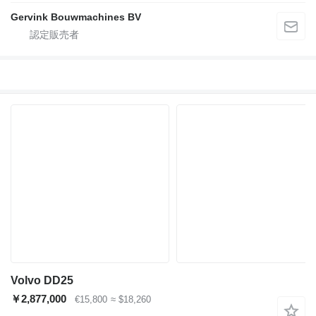
Gervink Bouwmachines BV
Volvo DD25
￥2,877,000
€15,800
≈ $18,260